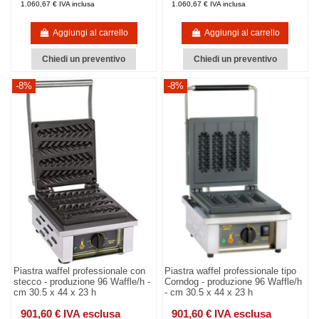
1.060,67 € IVA inclusa
1.060,67 € IVA inclusa
Aggiungi al carrello
Aggiungi al carrello
Chiedi un preventivo
Chiedi un preventivo
-8%
-8%
Piastra waffel professionale con
Piastra waffel professionale tipo
stecco - produzione 96 Waffle/h -
Corndog - produzione 96 Waffle/h
cm 30.5 x 44 x 23 h
- cm 30.5 x 44 x 23 h
901,60 € IVA esclusa
901,60 € IVA esclusa