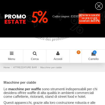
Italiano
%
%
%
%
5%
%
PROMO
Ulteriore sconto
Codice coupon: ESTATE5
su prezzi già
ESTATE
scontati dell'8%
0
0
Menu
Cerca
Accedi
Carrello
Home
ATTREZZATURE BAR
Macchine per cialde
Macchine per cialde
Le
macchine per waffle
sono strumenti indispensabili per chi
desidera offrire waffle di alta qualità in ambienti commerciali
come caffetterie, ristoranti, stand di street food e hotel.
Questi apparecchi, grazie alla loro costruzione robusta e alle