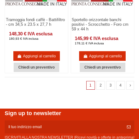
Tramoggia fondi caffè - Battifiltro
Sportello orizzontale banchi
- cm 34,5 x 23.5 x 27,7 h
positivi - Scrocchetto - Foro cm
59 x 44 h
148,30 € IVA esclusa
145,99 € IVA esclusa
180,93 € IVA inclusa
178,11 € IVA inclusa
Aggiungi al carrello
Aggiungi al carrello
Chiedi un preventivo
Chiedi un preventivo
1
2
3
4
Sign up to newsletter
ISCRIVITI ALLA NOSTRA NEWSLETTER |Ricevi novità e offerte in anteprima!