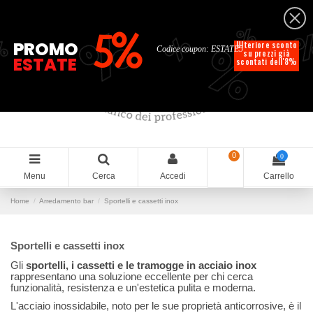
Italiano
%
%
%
%
5%
%
PROMO
Ulteriore sconto
Codice coupon: ESTATE5
su prezzi già
ESTATE
scontati dell'8%
0
0
Menu
Cerca
Accedi
Carrello
Home
Arredamento bar
Sportelli e cassetti inox
Sportelli e cassetti inox
Gli
sportelli, i cassetti e le tramogge in acciaio inox
rappresentano una soluzione eccellente per chi cerca
funzionalità, resistenza e un'estetica pulita e moderna.
L'acciaio inossidabile, noto per le sue proprietà anticorrosive, è il