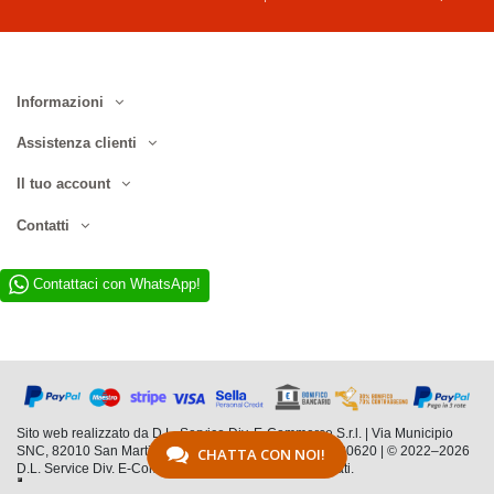
Informazioni
Assistenza clienti
Il tuo account
Contatti
Contattaci con WhatsApp!
Sito web realizzato da D.L. Service Div. E-Commerce S.r.l. | Via Municipio
SNC, 82010 San Martino Sannita (BN) | P. IVA 01680130620 | © 2022–2026
CHATTA CON NOI!
D.L. Service Div. E-Commerce S.r.l. | Tutti i diritti riservati.