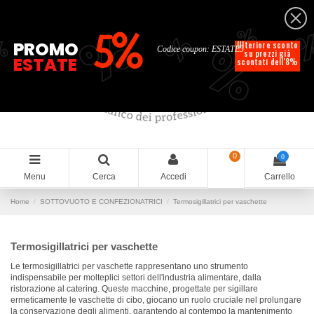
Italiano
%
%
%
%
5%
%
PROMO
Ulteriore sconto
Codice coupon: ESTATE5
su prezzi già
ESTATE
scontati dell'8%
0
0
Menu
Cerca
Accedi
Carrello
Home
SOTTOVUOTO E CONFEZIONATRICI
Termosigillatrici per vaschette
Termosigillatrici per vaschette
Le termosigillatrici per vaschette rappresentano uno strumento
indispensabile per molteplici settori dell'industria alimentare, dalla
ristorazione al catering. Queste macchine, progettate per sigillare
ermeticamente le vaschette di cibo, giocano un ruolo cruciale nel prolungare
la conservazione degli alimenti, garantendo al contempo la mantenimento