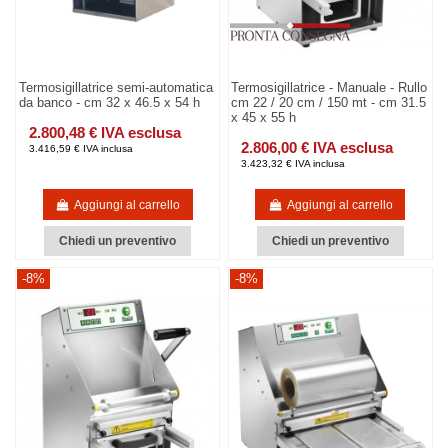
Termosigillatrice semi-automatica
Termosigillatrice - Manuale - Rullo
da banco - cm 32 x 46.5 x 54 h
cm 22 / 20 cm / 150 mt - cm 31.5
x 45 x 55 h
2.800,48 € IVA esclusa
2.806,00 € IVA esclusa
3.416,59 € IVA inclusa
3.423,32 € IVA inclusa
Aggiungi al carrello
Aggiungi al carrello
Chiedi un preventivo
Chiedi un preventivo
-8%
-8%