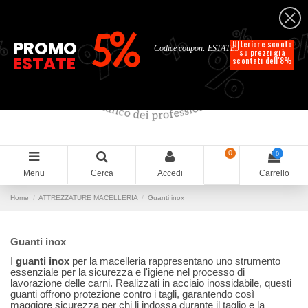
Italiano
%
%
%
%
5%
%
PROMO
Ulteriore sconto
Codice coupon: ESTATE5
su prezzi già
ESTATE
scontati dell'8%
0
0
Menu
Cerca
Accedi
Carrello
Home
ATTREZZATURE MACELLERIA
Guanti inox
Guanti inox
I
guanti inox
per la macelleria rappresentano uno strumento
essenziale per la sicurezza e l'igiene nel processo di
lavorazione delle carni. Realizzati in acciaio inossidabile, questi
guanti offrono protezione contro i tagli, garantendo così
maggiore sicurezza per chi li indossa durante il taglio e la