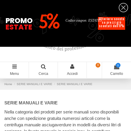
Italiano
%
%
%
%
5%
%
PROMO
Ulteriore sconto
Codice coupon: ESTATE5
su prezzi già
ESTATE
scontati dell'8%
0
0
Menu
Cerca
Accedi
Carrello
Home
SERIE MANUALI E VARIE
SERIE MANUALI E VARIE
SERIE MANUALI E VARIE
Nella categoria dei prodotti per serie manuali sono disponibili
anche con spedizione gratuita numerosi articoli come la
centrifuga manuale asciugaverdure in modelli da diversi litri di