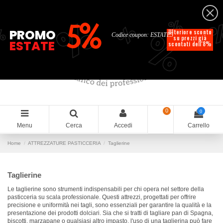
Italiano
%
%
%
%
5%
%
PROMO
Ulteriore sconto
Codice coupon: ESTATE5
su prezzi già
ESTATE
scontati dell'8%
0
0
Menu
Cerca
Accedi
Carrello
Home
ATTREZZATURE PASTICCERIA
Taglierine
Taglierine
Le taglierine sono strumenti indispensabili per chi opera nel settore della
pasticceria su scala professionale. Questi attrezzi, progettati per offrire
precisione e uniformità nei tagli, sono essenziali per garantire la qualità e la
presentazione dei prodotti dolciari. Sia che si tratti di tagliare pan di Spagna,
biscotti, marzapane o qualsiasi altro impasto, l'uso di una taglierina può fare