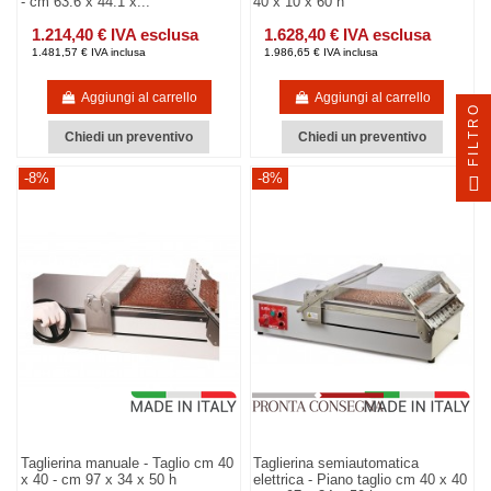
- cm 63.6 x 44.1 x...
40 x 10 x 60 h
1.214,40 € IVA esclusa
1.628,40 € IVA esclusa
1.481,57 € IVA inclusa
1.986,65 € IVA inclusa
Aggiungi al carrello
Aggiungi al carrello
FILTRO
Chiedi un preventivo
Chiedi un preventivo
-8%
-8%
Taglierina manuale - Taglio cm 40
Taglierina semiautomatica
x 40 - cm 97 x 34 x 50 h
elettrica - Piano taglio cm 40 x 40