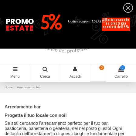
Italiano
%
%
%
%
5%
%
PROMO
Ulteriore sconto
Codice coupon: ESTATE5
su prezzi già
ESTATE
scontati dell'8%
0
0
Menu
Cerca
Accedi
Carrello
Home
Arredamento bar
Arredamento bar
Progetta il tuo locale con noi!
Se stai cercando l'arredamento perfetto per il tuo bar,
pasticceria, panetteria o gelateria, sei nel posto giusto! Ogni
dettaglio dell'arredamento di questi luoghi è fondamentale per