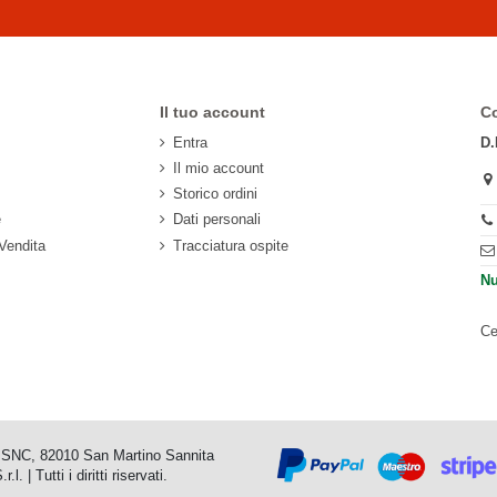
Il tuo account
Co
Entra
D.
Il mio account
Storico ordini
e
Dati personali
 Vendita
Tracciatura ospite
Nu
Ce
io SNC, 82010 San Martino Sannita
 Tutti i diritti riservati.