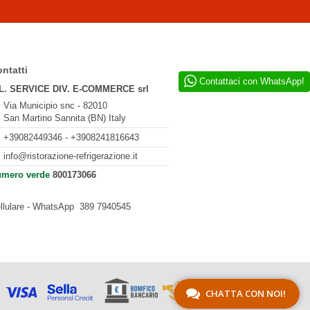
ntatti
Contattaci con WhatsApp!
L. SERVICE DIV. E-COMMERCE srl
Via Municipio snc - 82010
San Martino Sannita (BN) Italy
+39082449346 - +3908241816643
info@ristorazione-refrigerazione.it
mero verde
800173066
llulare - WhatsApp
389 7940545
CHATTA CON NOI!