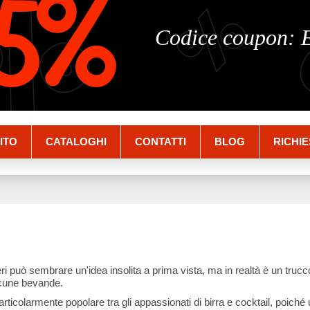
%
%
5%
Codice coupon:
ITO
CATALOGHI
CONTATTI
BLOG
RICHIE
ri può sembrare un'idea insolita a prima vista, ma in realtà è un truc
lcune bevande.
rticolarmente popolare tra gli appassionati di birra e cocktail, poich