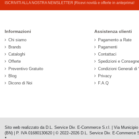
ISCRIVITI ALLA NOSTRA NEWSLETTER |Ricevi novità e offerte in anteprima!
Informazioni
Assistenza clienti
Chi siamo
Pagamento a Rate
Brands
Pagamenti
Cataloghi
Contattaci
Offerte
Spedizioni e Consegn
Preventivo Gratuito
Condizioni Generali di
Blog
Privacy
Dicono di Noi
F.A.Q
Sito web realizzato da D.L. Service Div. E-Commerce S.r.l. | Via Municip
(BN) | P. IVA 01680130620 | © 2022–2026 D.L. Service Div. E-Commerce S.r.l. |