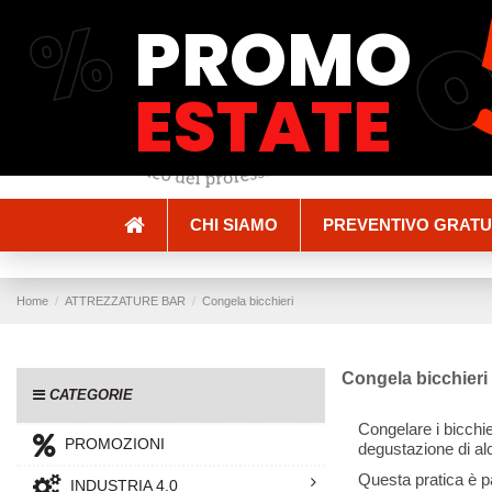
%
PROMO
Spedizioni e Consegne
Pagamenti
ESTATE
CHI SIAMO
PREVENTIVO GRATU
Home
ATTREZZATURE BAR
Congela bicchieri
Congela bicchieri
CATEGORIE
Congelare i bicchie
PROMOZIONI
degustazione di a
Questa pratica è pa
INDUSTRIA 4.0