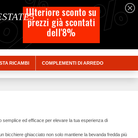
%
%
%
Italiano
Ulteriore sconto su
 ESTATE5
prezzi già scontati
Carrello
dell'8%
Empty
Accedi
STA RICAMBI
COMPLEMENTI DI ARREDO
co semplice ed efficace per elevare la tua esperienza di
é un bicchiere ghiacciato non solo mantiene la bevanda fredda più