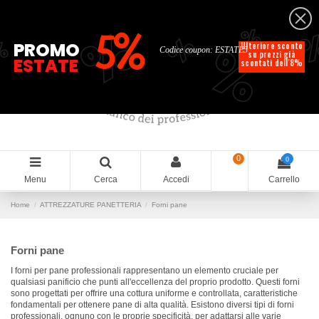
Italiano
%
%
%
%
5%
%
PROMO
Ulteriore sconto
Codice coupon: ESTATE5
su prezzi già
ESTATE
scontati dell'8%
0
0
Menu
Cerca
Accedi
Carrello
Home
ATTREZZATURE PANETTERIA
Forni pane
Forni pane
I forni per pane professionali rappresentano un elemento cruciale per
qualsiasi panificio che punti all'eccellenza del proprio prodotto. Questi forni
sono progettati per offrire una cottura uniforme e controllata, caratteristiche
fondamentali per ottenere pane di alta qualità. Esistono diversi tipi di forni
professionali, ognuno con le proprie specificità, per adattarsi alle varie