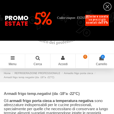
Italiano
%
%
%
%
5%
%
PROMO
Ulteriore sconto
Codice coupon: ESTATE5
su prezzi già
ESTATE
scontati dell'8%
0
0
Menu
Cerca
Accedi
Carrello
Home
REFRIGERAZIONE PROFESSIONALE
Armadio frigo porta cieca
Armadi frigo temp.negativi (da -18°a -22°C)
Armadi frigo temp.negativi (da -18°a -22°C)
Gli
armadi frigo porta cieca a temperatura negativa
sono
attrezzature indispensabili per le cucine professionali,
specialmente per quelle che necessitano di conservare a lungo
termine alimenti surgelati mantenendone intatte le proprietà