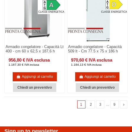
Armadio congelatore - Capacità Lt
Armadio congelatore - Capacità
400 - cm 60 x 62,5 x 187,6 h
509 lt - Cm 77.5 x 75 x 186 h
956,80 € IVA esclusa
970,60 € IVA esclusa
1.167,30 € IVA inclusa
1.184,13 € IVA inclusa
Aggiungi al carrello
Aggiungi al carrello
Chiedi un preventivo
Chiedi un preventivo
1
2
3
…
9
Sign up to newsletter