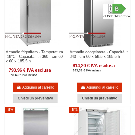
Armadio frigorifero - Temperatura
Armadio congelatore - Capacità lt
-18°C - Capacità litri 360 - cm 60
340 - cm 60 x 58.5 x 185.5 h
x 60 x 185.5 h
814,20 € IVA esclusa
793,96 € IVA esclusa
993,32 € IVA inclusa
968,63 € IVA inclusa
Aggiungi al carrello
Aggiungi al carrello
Chiedi un preventivo
Chiedi un preventivo
-8%
-8%