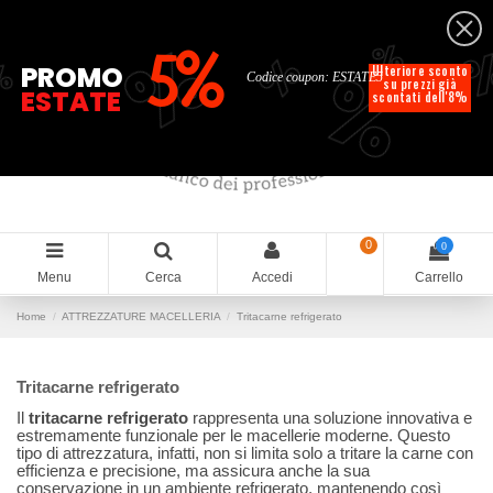
Italiano
%
%
%
%
5%
%
PROMO
Ulteriore sconto
Codice coupon: ESTATE5
su prezzi già
ESTATE
scontati dell'8%
0
0
Menu
Cerca
Accedi
Carrello
Home
ATTREZZATURE MACELLERIA
Tritacarne refrigerato
Tritacarne refrigerato
Il
tritacarne refrigerato
rappresenta una soluzione innovativa e
estremamente funzionale per le macellerie moderne. Questo
tipo di attrezzatura, infatti, non si limita solo a tritare la carne con
efficienza e precisione, ma assicura anche la sua
conservazione in un ambiente refrigerato, mantenendo così