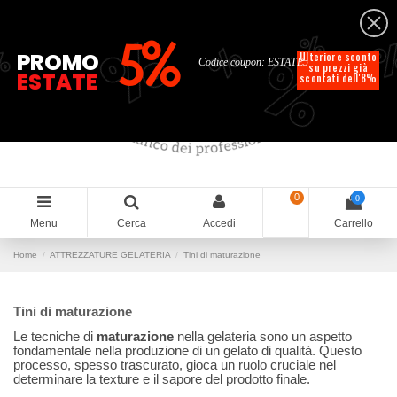
Italiano
%
%
%
%
5%
%
PROMO
Ulteriore sconto
Codice coupon: ESTATE5
su prezzi già
ESTATE
scontati dell'8%
0
0
Menu
Cerca
Accedi
Carrello
Home
ATTREZZATURE GELATERIA
Tini di maturazione
Tini di maturazione
Le tecniche di
maturazione
nella gelateria sono un aspetto
fondamentale nella produzione di un gelato di qualità. Questo
processo, spesso trascurato, gioca un ruolo cruciale nel
determinare la texture e il sapore del prodotto finale.