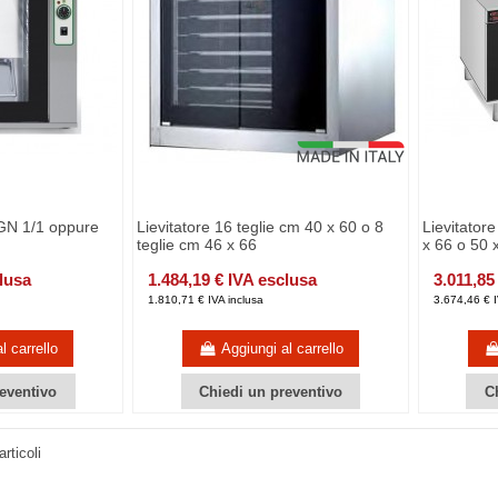
 GN 1/1 oppure
Lievitatore 16 teglie cm 40 x 60 o 8
Lievitator
teglie cm 46 x 66
x 66 o 50 
clusa
1.484,19 € IVA esclusa
3.011,85
1.810,71 € IVA inclusa
3.674,46 € I
l carrello
Aggiungi al carrello
eventivo
Chiedi un preventivo
C
rticoli