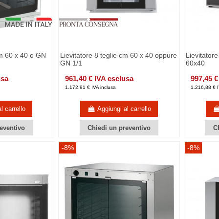
cm 60 x 40 o GN
Lievitatore 8 teglie cm 60 x 40 oppure
Lievitator
GN 1/1
60x40
usa
961,40 € IVA esclusa
997,45 €
1.172,91 € IVA inclusa
1.216,88 € I
l carrello
Aggiungi al carrello
eventivo
Chiedi un preventivo
C
-8%
-8%