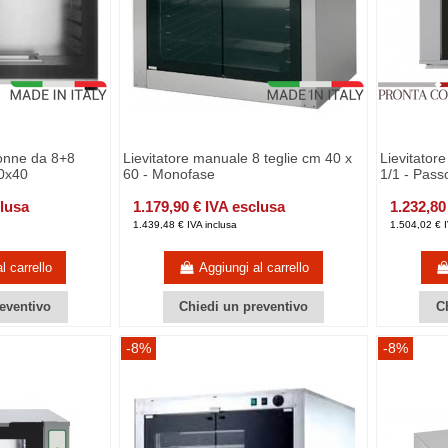
lonne da 8+8
Lievitatore manuale 8 teglie cm 40 x
Lievitator
60x40
60 - Monofase
1/1 - Pas
clusa
1.179,90 € IVA esclusa
1.232,80
1.439,48 € IVA inclusa
1.504,02 € I
l carrello
Aggiungi al carrello
eventivo
Chiedi un preventivo
C
-8%
-8%