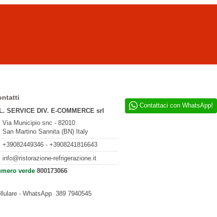
ntatti
Contattaci con WhatsApp!
L. SERVICE DIV. E-COMMERCE srl
Via Municipio snc - 82010
San Martino Sannita (BN) Italy
+39082449346 - +3908241816643
info@ristorazione-refrigerazione.it
mero verde
800173066
llulare - WhatsApp
389 7940545