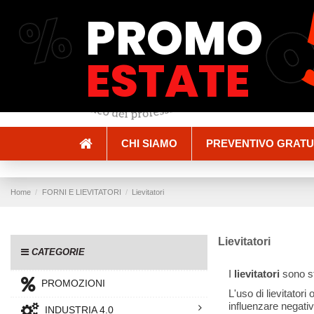
%
PROMO
Spedizioni e Consegne
Pagamenti
ESTATE
CHI SIAMO
PREVENTIVO GRATU
Home
FORNI E LIEVITATORI
Lievitatori
Lievitatori
CATEGORIE
I
lievitatori
sono st
PROMOZIONI
L'uso di lievitatori
influenzare negativ
INDUSTRIA 4.0