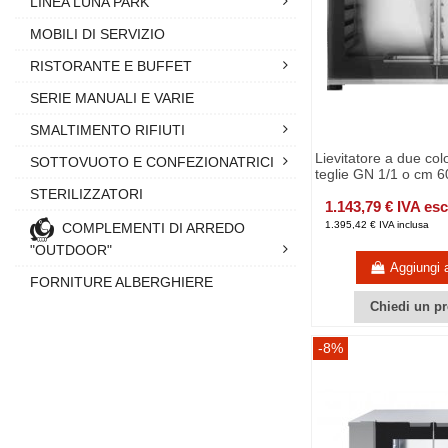
LINEA LUNA PARK
MOBILI DI SERVIZIO
RISTORANTE E BUFFET
SERIE MANUALI E VARIE
SMALTIMENTO RIFIUTI
Lievitatore a due co
SOTTOVUOTO E CONFEZIONATRICI
teglie GN 1/1 o cm 
STERILIZZATORI
1.143,79 € IVA es
1.395,42 € IVA inclusa
COMPLEMENTI DI ARREDO
"OUTDOOR"
Aggiungi a
FORNITURE ALBERGHIERE
Chiedi un pr
-8%