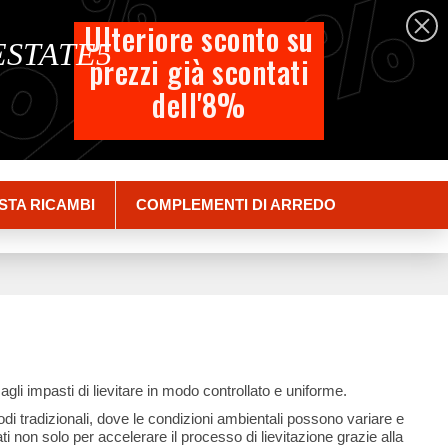
%
%
%
Italiano
Ulteriore sconto su
 ESTATE5
prezzi già scontati
Carrello
dell'8%
Empty
Accedi
STA RICAMBI
COMPLEMENTI DI ARREDO
gli impasti di lievitare in modo controllato e uniforme.
etodi tradizionali, dove le condizioni ambientali possono variare e
i non solo per accelerare il processo di lievitazione grazie alla