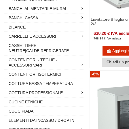
BANCHI ALIMENTARI E MURALI
BANCHI CASSA
Lievitatore 8 teglie 
2/3
BILANCE
630,20 € IVA escl
CARRELLI E ACCESSORI
768,84 € IVA inclusa
CASSETTIERE
NEUTRE|CALDE|REFRIGERATE
Aggiungi a
CONTENITORI - TEGLIE -
Chiedi un pr
ACCESSORI VARI
-8%
CONTENITORI ISOTERMICI
COTTURA BASSA TEMPERATURA
COTTURA PROFESSIONALE
CUCINE ETNICHE
CUOCIPIADA
ELEMENTI DA INCASSO / DROP IN