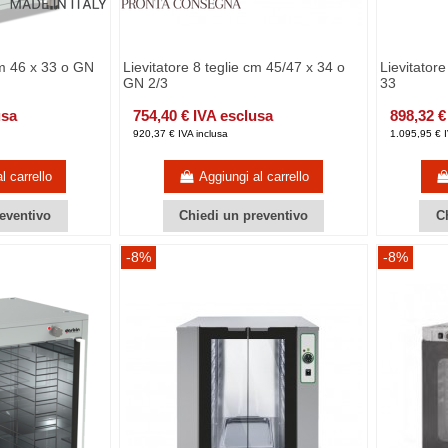
cm 46 x 33 o GN
Lievitatore 8 teglie cm 45/47 x 34 o
Lievitator
GN 2/3
33
usa
754,40 € IVA esclusa
898,32 €
920,37 € IVA inclusa
1.095,95 € I
l carrello
Aggiungi al carrello
eventivo
Chiedi un preventivo
C
-8%
-8%