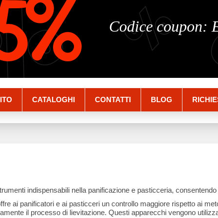
%
%
5%
Codice coupon:
ITO
CATALOGHI
CONTATTI
BLOG
RICHIE
rumenti indispensabili nella panificazione e pasticceria, consentendo a
 offre ai panificatori e ai pasticceri un controllo maggiore rispetto ai m
amente il processo di lievitazione. Questi apparecchi vengono utilizzat