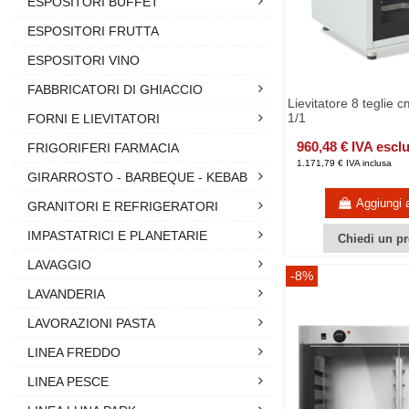
ESPOSITORI BUFFET
ESPOSITORI FRUTTA
ESPOSITORI VINO
FABBRICATORI DI GHIACCIO
Lievitatore 8 teglie 
1/1
FORNI E LIEVITATORI
960,48 € IVA escl
FRIGORIFERI FARMACIA
1.171,79 € IVA inclusa
GIRARROSTO - BARBEQUE - KEBAB
Aggiungi a
GRANITORI E REFRIGERATORI
IMPASTATRICI E PLANETARIE
Chiedi un pr
LAVAGGIO
-8%
LAVANDERIA
LAVORAZIONI PASTA
LINEA FREDDO
LINEA PESCE