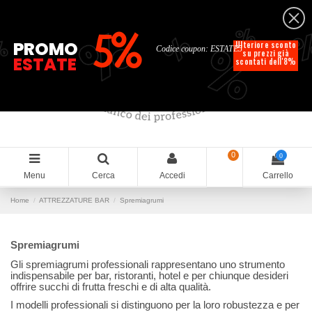
Italiano
%
%
%
%
5%
%
PROMO
Ulteriore sconto
Codice coupon: ESTATE5
su prezzi già
ESTATE
scontati dell'8%
0
0
Menu
Cerca
Accedi
Carrello
Home
ATTREZZATURE BAR
Spremiagrumi
Spremiagrumi
Gli spremiagrumi professionali rappresentano uno strumento
indispensabile per bar, ristoranti, hotel e per chiunque desideri
offrire succhi di frutta freschi e di alta qualità.
I modelli professionali si distinguono per la loro robustezza e per