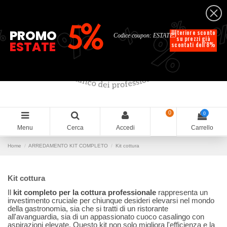
Italiano
%
%
%
%
5%
%
PROMO
Ulteriore sconto
Codice coupon: ESTATE5
su prezzi già
ESTATE
scontati dell'8%
0
0
Menu
Cerca
Accedi
Carrello
Home
ARREDAMENTO KIT COMPLETO
Kit cottura
Kit cottura
Il
kit completo per la cottura professionale
rappresenta un
investimento cruciale per chiunque desideri elevarsi nel mondo
della gastronomia, sia che si tratti di un ristorante
all'avanguardia, sia di un appassionato cuoco casalingo con
aspirazioni elevate. Questo kit non solo migliora l'efficienza e la