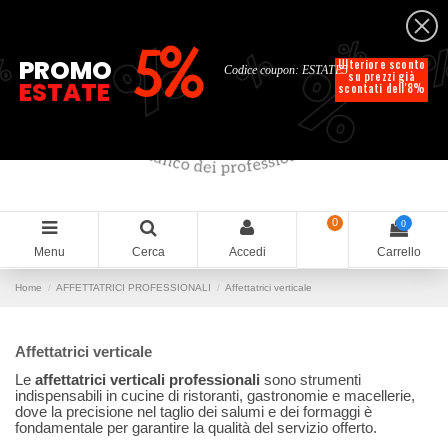
Italiano
%
%
%
%
5%
%
PROMO
Ulteriore sconto
Codice coupon: ESTATE5
su prezzi già
ESTATE
scontati dell'8%
0
0
Menu
Cerca
Accedi
Carrello
Home
AFFETTATRICI PROFESSIONALI
Affettatrici verticale
Affettatrici verticale
Le
affettatrici verticali professionali
sono strumenti
indispensabili in cucine di ristoranti, gastronomie e macellerie,
dove la precisione nel taglio dei salumi e dei formaggi è
fondamentale per garantire la qualità del servizio offerto.