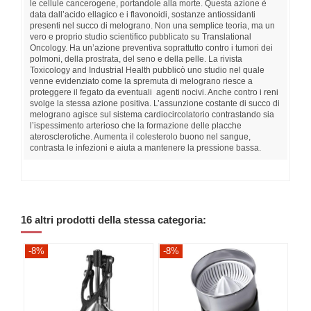
le cellule cancerogene, portandole alla morte. Questa azione è
data dall’acido ellagico e i flavonoidi, sostanze antiossidanti
presenti nel succo di melograno. Non una semplice teoria, ma un
vero e proprio studio scientifico pubblicato su Translational
Oncology. Ha un’azione preventiva soprattutto contro i tumori dei
polmoni, della prostrata, del seno e della pelle. La rivista
Toxicology and Industrial Health pubblicò uno studio nel quale
venne evidenziato come la spremuta di melograno riesce a
proteggere il fegato da eventuali agenti nocivi. Anche contro i reni
svolge la stessa azione positiva. L’assunzione costante di succo di
melograno agisce sul sistema cardiocircolatorio contrastando sia
l’ispessimento arterioso che la formazione delle placche
aterosclerotiche. Aumenta il colesterolo buono nel sangue,
contrasta le infezioni e aiuta a mantenere la pressione bassa.
16 altri prodotti della stessa categoria:
-8%
-8%
-8