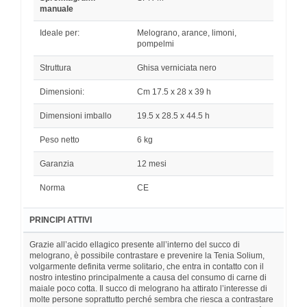
manuale
Ideale per:
Melograno, arance, limoni,
pompelmi
Struttura
Ghisa verniciata nero
Dimensioni:
Cm 17.5 x 28 x 39 h
Dimensioni imballo
19.5 x 28.5 x 44.5 h
Peso netto
6 kg
Garanzia
12 mesi
Norma
CE
PRINCIPI ATTIVI
Grazie all’acido ellagico presente all’interno del succo di
melograno, è possibile contrastare e prevenire la Tenia Solium,
volgarmente definita verme solitario, che entra in contatto con il
nostro intestino principalmente a causa del consumo di carne di
maiale poco cotta. Il succo di melograno ha attirato l’interesse di
molte persone soprattutto perché sembra che riesca a contrastare