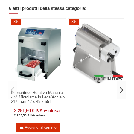
6 altri prodotti della stessa categoria:
-8%
-8%
-8
Inteneritrice Rotativa Manuale
- N° Microlame in Lega/Acciaio
217 - cm 42 x 49 x 55 h
2.281,60 € IVA esclusa
2.783,55 € IVA inclusa
Aggiungi al carrello