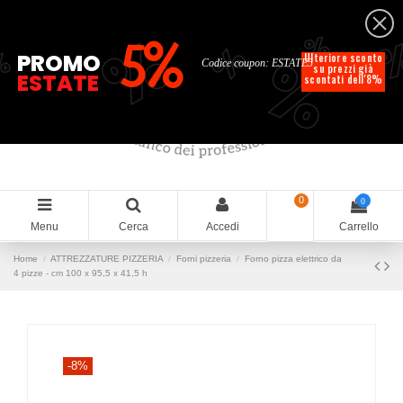
Italiano
%
%
%
%
5%
%
PROMO
Ulteriore sconto
Codice coupon: ESTATE5
su prezzi già
ESTATE
scontati dell'8%
0
0
Menu
Cerca
Accedi
Carrello
Home
ATTREZZATURE PIZZERIA
Forni pizzeria
Forno pizza elettrico da
4 pizze - cm 100 x 95,5 x 41,5 h
-8%