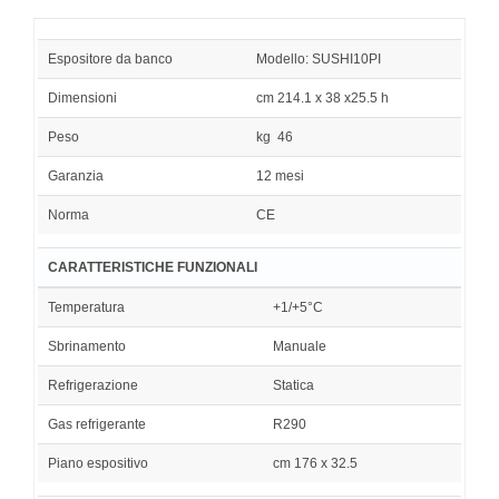
Espositore da banco
Modello: SUSHI10PI
Dimensioni
cm 214.1 x 38 x25.5 h
Peso
kg 46
Garanzia
12 mesi
Norma
CE
CARATTERISTICHE FUNZIONALI
Temperatura
+1/+5°C
Sbrinamento
Manuale
Refrigerazione
Statica
Gas refrigerante
R290
Piano espositivo
cm 176 x 32.5