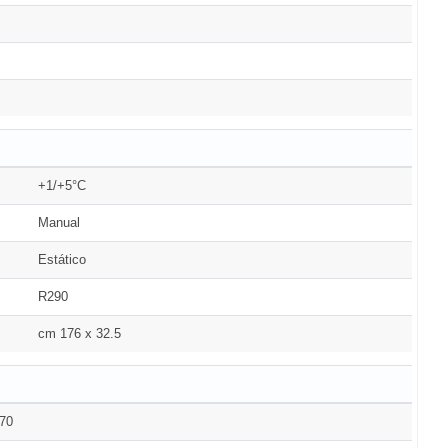
+1/+5°C
Manual
Estático
R290
cm 176 x 32.5
70