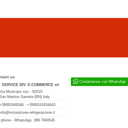
tact us
Contáctenos con WhatsApp
. SERVICE DIV. E-COMMERCE srl
Via Municipio snc - 82010
San Martino Sannita (BN) Italy
+39082449346 - +3908241816643
info@ristorazione-refrigerazione.it
l phone - WhatsApp 389 7940545