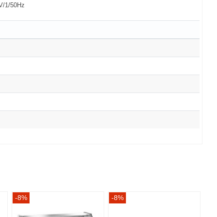
V/1/50Hz
-8%
-8%
-8