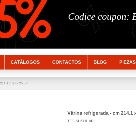
%
%
5%
Codice coupon:
CATÁLOGOS
CONTACTOS
BLOG
PIEZAS
 214,1 x 38 x 25,5 h
Vitrina refrigerada - cm 214,1 
TFG-SUSHI10PI