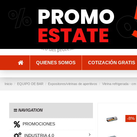
%
PROMO
Envío y entrega
Métodos de pago
ESTATE
QUIENES SOMOS
COTIZACIÓN GRATIS
Inicio
EQUIPO DE BAR
Expositores/vitrinas de aperitivos
Vitrina refrigerada - cm
NAVIGATION
-8%
PROMOCIONES
INDUSTRIA 4.0