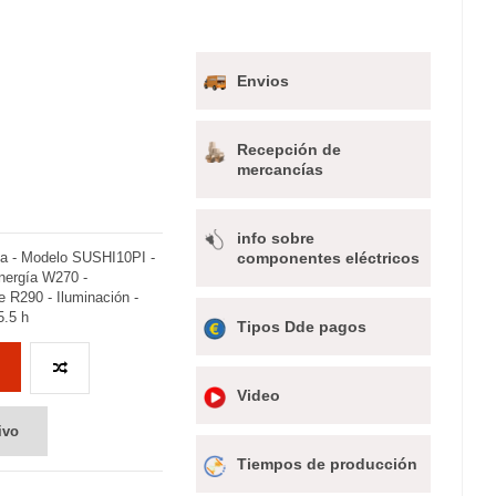
Envios
Recepción de
mercancías
info sobre
rada - Modelo SUSHI10PI -
componentes eléctricos
Energía W270 -
te R290 - Iluminación -
5.5 h
Tipos Dde pagos
Video
ivo
Tiempos de producción