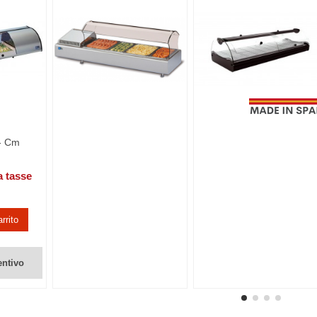
 - Cm
h
a tasse
rrito
entivo