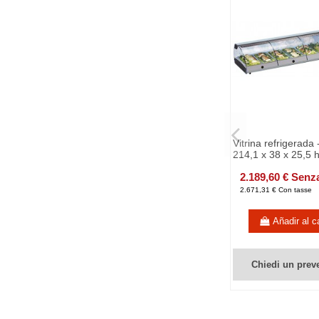
Vitrina refrigerada
214,1 x 38 x 25,5 
2.189,60 € Senz
2.671,31 € Con tasse
Añadir al ca
Chiedi un prev