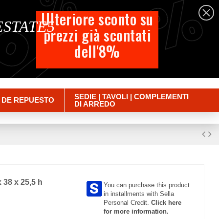
%
%
%
Español
Ulteriore sconto su
 ESTATE5
prezzi già scontati
Carrito
dell'8%
Empty
Iniciar sesión
SEDIE | TAVOLI | COMPLEMENTI
 DE REPUESTO
DI ARREDO
x 38 x 25,5 h
You can purchase this product
in installments with Sella
Personal Credit.
Click here
for more information.