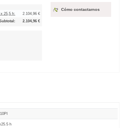
Cómo contactarnos
 x 25,5 h:
2.104,96 €
Subtotal:
2.104,96 €
10PI
x25.5 h