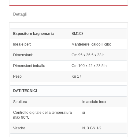
Dettagli
Espositore bagnomaria
BM103
Ideale per:
Mantenere caldo il cibo
Dimensioni:
Cm 95 x 36.5 x 33 h
Dimensioni imballo
Cm 100 x 42 x 23.5 h
Peso
Kg 17
DATI TECNICI
Struttura
In acciaio inox
Controllo digitale della temperatura
si
max 90°C
Vasche
N. 3 GN 1/2