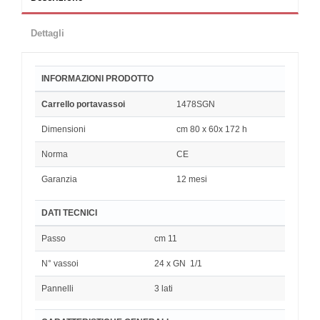
Dettagli
INFORMAZIONI PRODOTTO
Carrello portavassoi
1478SGN
Dimensioni
cm 80 x 60x 172 h
Norma
CE
Garanzia
12 mesi
DATI TECNICI
Passo
cm 11
N° vassoi
24 x GN 1/1
Pannelli
3 lati