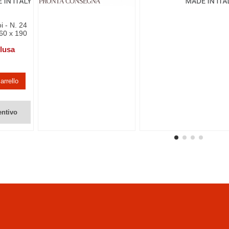
i - N. 24
60 x 190
clusa
arrello
entivo