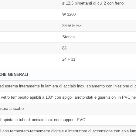
ø 12.5 piroettanti di cui 2 con freno
W 1200
230V-50Hz
Statica
88
24 ÷ 31
CHE GENERALI
 ed esterna interamente in lamiera di acciaio inox isolamento con iniezione di
vetro temperato apribili a 180° con spigoli arrotondati e guarnizioni in PVC nella
usura a scatto
 di spinta in tubo di acciaio inox con supporti PVC
 con termostato-termometro digitale e interruttore di accensione con spia lu