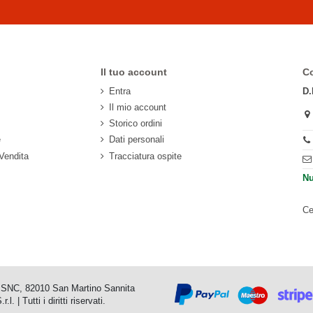
Il tuo account
Co
Entra
D.
Il mio account
Storico ordini
e
Dati personali
 Vendita
Tracciatura ospite
Nu
Ce
io SNC, 82010 San Martino Sannita
 Tutti i diritti riservati.