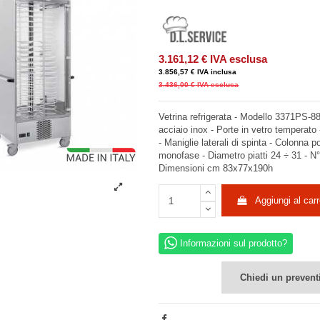
3.161,12 €
IVA esclusa
3.856,57 €
IVA inclusa
3.436,00 €
IVA esclusa
Vetrina refrigerata - Modello 3371PS-88 
acciaio inox - Porte in vetro temperat
- Maniglie laterali di spinta - Colonna p
monofase - Diametro piatti 24 ÷ 31 - N° 
Dimensioni cm 83x77x190h
Aggiungi al carr
Informazioni sul prodotto?
Chiedi un prevent