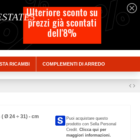
%
%
%
Italiano
Ulteriore sconto su
 ESTATE5
prezzi già scontati
Carrello
dell'8%
Empty
Accedi
STA RICAMBI
COMPLEMENTI DI ARREDO
8 ( Ø 24 ÷ 31) - cm
Puoi acquistare questo
prodotto con Sella Personal
Credit.
Clicca qui per
maggiori informazioni.