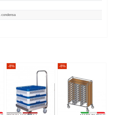
la condensa
-8%
-8%
-8