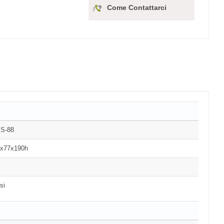
Come Contattarci
S-88
x77x190h
si