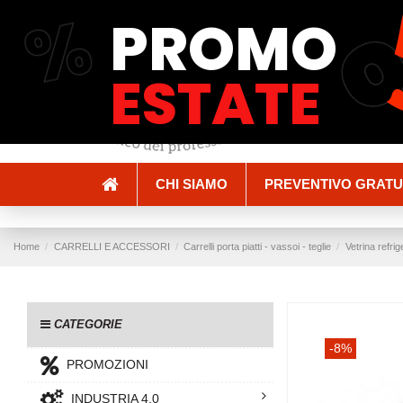
%
PROMO
Spedizioni e Consegne
Pagamenti
ESTATE
CHI SIAMO
PREVENTIVO GRATU
Home
CARRELLI E ACCESSORI
Carrelli porta piatti - vassoi - teglie
Vetrina refri
CATEGORIE
-8%
PROMOZIONI
INDUSTRIA 4.0