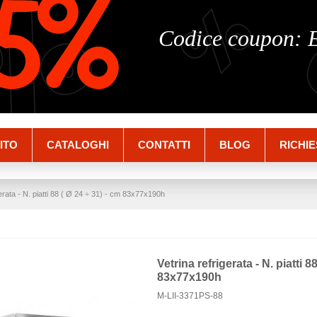
%
%
5%
Codice coupon:
ITO
CATALOGHI
CONTATTI
BLOG
RICHIE
gerata - N. piatti 88 ( Ø 24 ÷ 31) - cm 83x77x190h
Vetrina refrigerata - N. piatti 8
83x77x190h
M-LII-3371PS-88