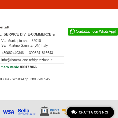
ntatti
Contattaci con WhatsApp!
L. SERVICE DIV. E-COMMERCE srl
Via Municipio snc - 82010
San Martino Sannita (BN) Italy
+39082449346 - +3908241816643
info@ristorazione-refrigerazione.it
mero verde
800173066
llulare - WhatsApp
389 7940545
CHATTA CON NOI