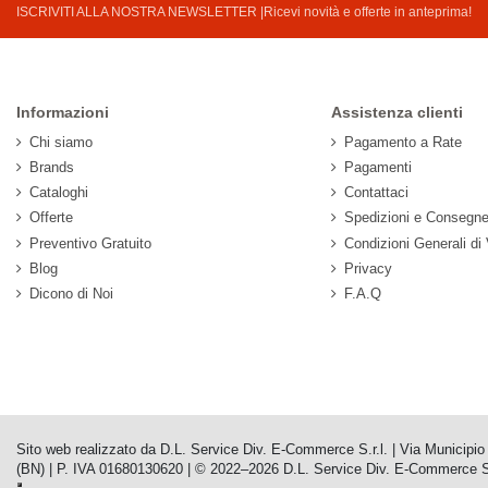
ISCRIVITI ALLA NOSTRA NEWSLETTER |Ricevi novità e offerte in anteprima!
Informazioni
Assistenza clienti
Chi siamo
Pagamento a Rate
Brands
Pagamenti
Cataloghi
Contattaci
Offerte
Spedizioni e Consegn
Preventivo Gratuito
Condizioni Generali di
Blog
Privacy
Dicono di Noi
F.A.Q
Sito web realizzato da D.L. Service Div. E-Commerce S.r.l. | Via Municip
(BN) | P. IVA 01680130620 | © 2022–2026 D.L. Service Div. E-Commerce S.r.l. |