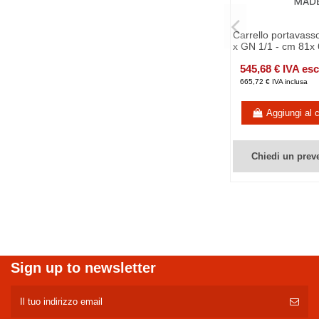
Carrello portavasso
x GN 1/1 - cm 81x 
545,68 € IVA es
665,72 € IVA inclusa
Aggiungi al c
Chiedi un prev
Sign up to newsletter