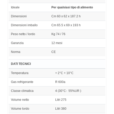
Ideale
Per qualsiasi tipo di alimento
Dimensioni
Cm 60 x 62 x 187.2 h
Dimensioni imballo
Cm 65.5 x 69 x 193 h
Peso netto / lordo
Kg 74 / 76
Garanzia
12 mesi
Norma
CE
DATI TECNICI
Temperatura
+ 2°C + 10°C
Gas refrigerante
R 600a
Classe climatica
4 (30°C- 55%UR )
Volume netto
Litri 275
Volume lordo
Litri 380