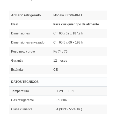
Armario refrigerado
Modelo KICPR40-LT
Ideal
Para cualquier tipo de alimento
Dimensiones
Cm 60 x 62 x 187.2 h
Dimensiones envasado
Cm 65.5 x 69 x 193 h
Peso neto / bruto
Kg 74 / 76
Garantía
12 meses
Estándar
CE
DATOS TÉCNICOS
Temperatura
+ 2°C + 10°C
Gas refrigerante
R 600a
Clase climática
4 (30°C- 55%UR )