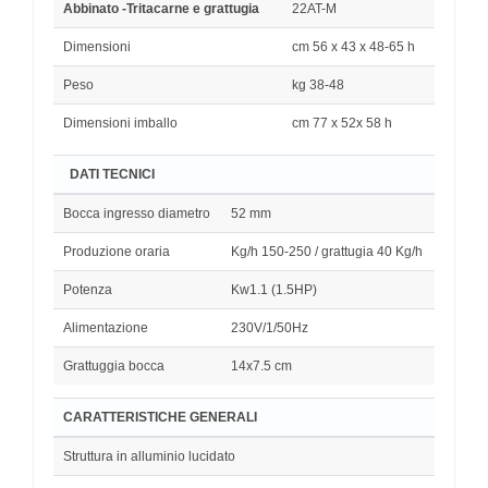
Abbinato -Tritacarne e grattugia
22AT-M
Dimensioni
cm 56 x 43 x 48-65 h
Peso
kg 38-48
Dimensioni imballo
cm 77 x 52x 58 h
DATI TECNICI
Bocca ingresso diametro
52 mm
Produzione oraria
Kg/h 150-250 / grattugia 40 Kg/h
Potenza
Kw1.1 (1.5HP)
Alimentazione
230V/1/50Hz
Grattuggia bocca
14x7.5 cm
CARATTERISTICHE GENERALI
Struttura in alluminio lucidato