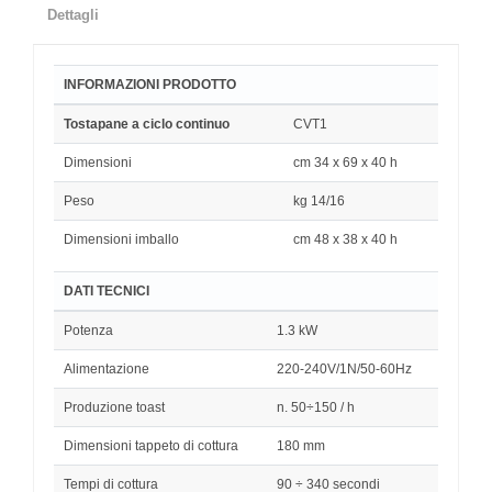
Dettagli
INFORMAZIONI PRODOTTO
Tostapane a ciclo continuo
CVT1
Dimensioni
cm 34 x 69 x 40 h
Peso
kg 14/16
Dimensioni imballo
cm 48 x 38 x 40 h
DATI TECNICI
Potenza
1.3 kW
Alimentazione
220-240V/1N/50-60Hz
Produzione toast
n. 50÷150 / h
Dimensioni tappeto di cottura
180 mm
Tempi di cottura
90 ÷ 340 secondi