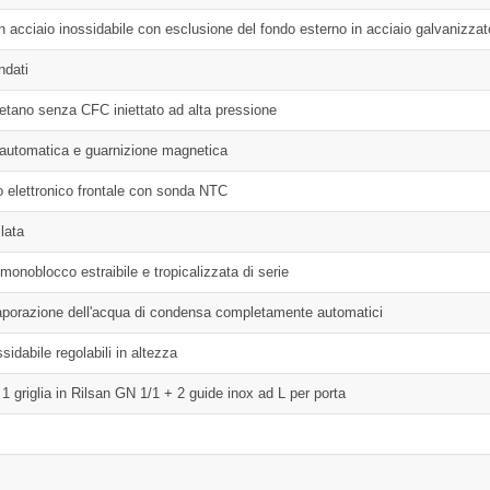
in acciaio inossidabile con esclusione del fondo esterno in acciaio galvanizzat
ndati
retano senza CFC iniettato ad alta pressione
 automatica e guarnizione magnetica
lo elettronico frontale con sonda NTC
lata
 monoblocco estraibile e tropicalizzata di serie
porazione dell'acqua di condensa completamente automatici
sidabile regolabili in altezza
 1 griglia in Rilsan GN 1/1 + 2 guide inox ad L per porta