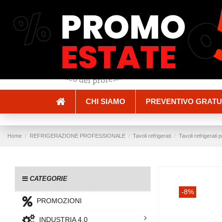
%
PROMO
Spedizioni e Consegne
Pagamenti
ESTATE
CHI SIAMO
PREVENTIVO GRATU
Home
REFRIGERAZIONE PROFESSIONALE
Tavoli refrigerati
Tavoli refrigerati 
CATEGORIE
-8%
PROMOZIONI
INDUSTRIA 4.0