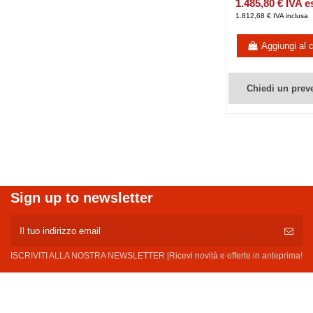
1.485,80 € IVA e
1.812,68 € IVA inclusa
Aggiungi al c
Chiedi un prev
Sign up to newsletter
ISCRIVITI ALLA NOSTRA NEWSLETTER |Ricevi novità e offerte in anteprima!