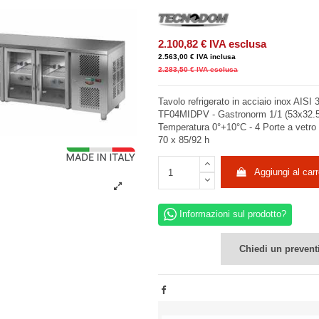
2.100,82 €
IVA esclusa
2.563,00 €
IVA inclusa
2.283,50 €
IVA esclusa
Tavolo refrigerato in acciaio inox AISI 
TF04MIDPV - Gastronorm 1/1 (53x32.5) 
Temperatura 0°+10°C - 4 Porte a vetro
70 x 85/92 h
Aggiungi al carr
Informazioni sul prodotto?
Chiedi un prevent