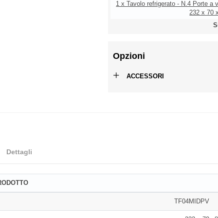
1 x Tavolo refrigerato - N.4 Porte a 
232 x 70 
S
Opzioni
+
ACCESSORI
Dettagli
PRODOTTO
TF04MIDPV