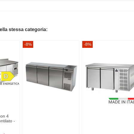
della stessa categoria:
-8%
-8%
con 4
ntilato -
h