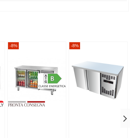
-8%
-8%
-8