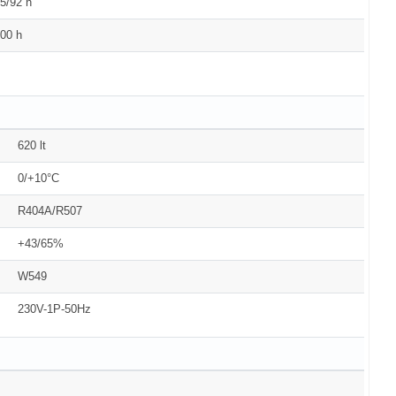
5/92 h
00 h
620 lt
0/+10°C
R404A/R507
+43/65%
W549
230V-1P-50Hz