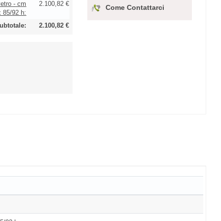
vetro - cm
2.100,82 €
Come Contattarci
x 85/92 h:
ubtotale:
2.100,82 €