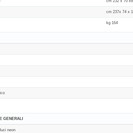
o
cm 232 x 70 x8
cm 237x 74 x 1
kg 164
ico
E GENERALI
 luci neon