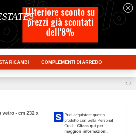
%
%
%
Italiano
Ulteriore sconto su
 ESTATE5
prezzi già scontati
Carrello
dell'8%
Empty
Accedi
STA RICAMBI
COMPLEMENTI DI ARREDO
a vetro - cm 232 x
Puoi acquistare questo
prodotto con Sella Personal
Credit.
Clicca qui per
maggiori informazioni.