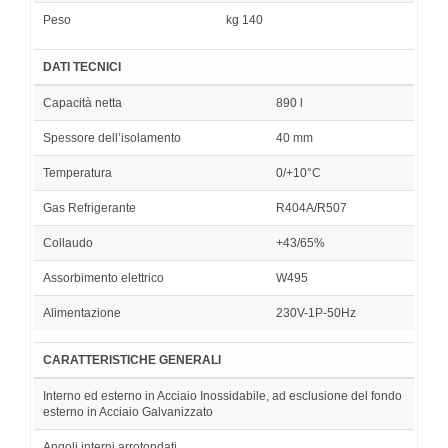
Peso
kg 140
DATI TECNICI
Capacità netta
890 l
Spessore dell’isolamento
40 mm
Temperatura
0/+10°C
Gas Refrigerante
R404A/R507
Collaudo
+43/65%
Assorbimento elettrico
W495
Alimentazione
230V-1P-50Hz
CARATTERISTICHE GENERALI
Interno ed esterno in Acciaio Inossidabile, ad esclusione del fondo
esterno in Acciaio Galvanizzato
Angoli interni arrotondati