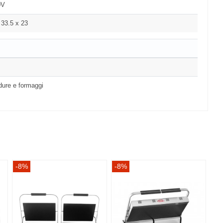
0V
33.5 x 23
rdure e formaggi
-8%
-8%
-8