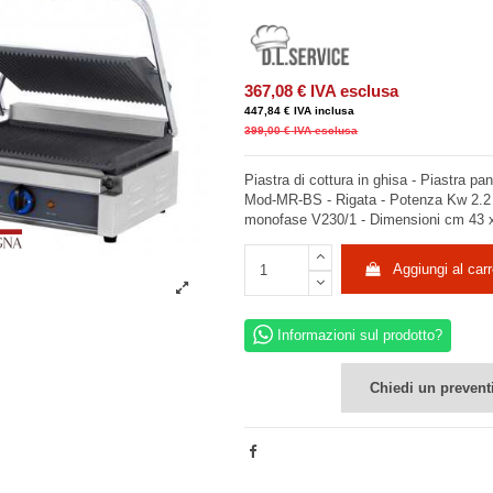
367,08 €
IVA esclusa
447,84 €
IVA inclusa
399,00 €
IVA esclusa
Piastra di cottura in ghisa - Piastra pa
Mod-MR-BS - Rigata - Potenza Kw 2.2 
monofase V230/1 - Dimensioni cm 43 x
Aggiungi al carr
Informazioni sul prodotto?
Chiedi un prevent