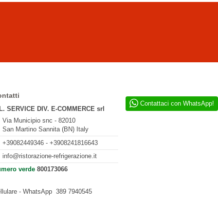
ntatti
Contattaci con WhatsApp!
L. SERVICE DIV. E-COMMERCE srl
Via Municipio snc - 82010
San Martino Sannita (BN) Italy
+39082449346 - +3908241816643
info@ristorazione-refrigerazione.it
mero verde
800173066
llulare - WhatsApp
389 7940545