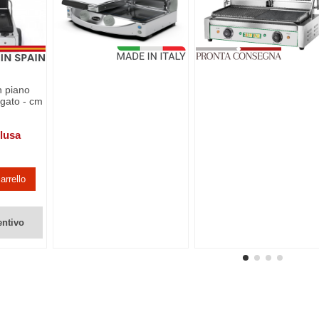
n piano
igato - cm
clusa
arrello
entivo