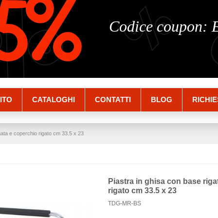
%
%
5%
Codice coupon:
ITO
CATALOGHI
CONTATTI
BLOG
RICHIE
gata e coperchio rigato cm 33.5 x 23
Piastra in ghisa con base rig
rigato cm 33.5 x 23
TDG-MR-BS