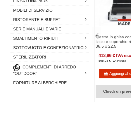
LINEA LUNA PARK
MOBILI DI SERVIZIO
RISTORANTE E BUFFET
SERIE MANUALI E VARIE
Piastra in ghisa co
SMALTIMENTO RIFIUTI
liscio e coperchio r
36.5 x 22.5
SOTTOVUOTO E CONFEZIONATRICI
413,96 € IVA es
STERILIZZATORI
505,04 € IVA inclusa
COMPLEMENTI DI ARREDO
"OUTDOOR"
Aggiungi al c
FORNITURE ALBERGHIERE
Chiedi un prev