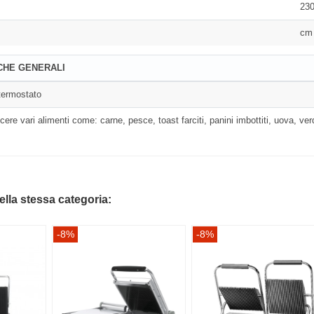
23
o
cm 
CHE GENERALI
termostato
ocere vari alimenti come: carne, pesce, toast farciti, panini imbottiti, uova, ve
della stessa categoria:
-8%
-8%