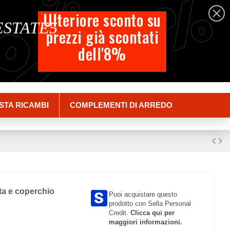
%
%
%
Italiano
Ulteriore sconto su
 ESTATE5
prezzi già scontati
Carrello
dell'8%
Empty
Accedi
STA RICAMBI
COMPLEMENTI DI ARREDO
ata e coperchio
Puoi acquistare questo
prodotto con Sella Personal
Credit.
Clicca qui per
maggiori informazioni.