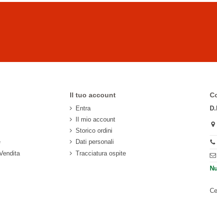
Il tuo account
Co
Entra
D.
Il mio account
Storico ordini
e
Dati personali
 Vendita
Tracciatura ospite
Nu
Ce