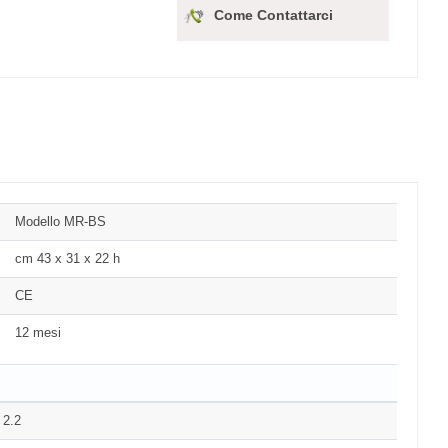
Come Contattarci
Modello MR-BS
cm 43 x 31 x 22 h
CE
12 mesi
 2.2