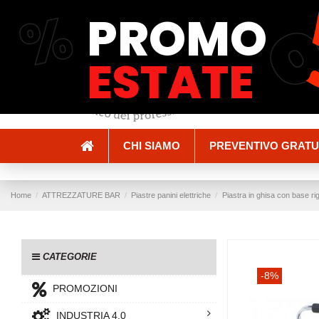
%
PROMO
Spedizioni e Consegne
Pagamenti
ESTATE
CHI SIAMO
PREVENTIVO GRATU
Home
ATTREZZATURE BAR
Piastre panini elettriche
Piastra in ghisa con base ri
CATEGORIE
-8%
PROMOZIONI
INDUSTRIA 4.0