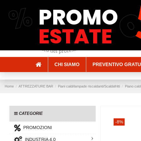
%
PROMO
Spedizioni e Consegne
Pagamenti
ESTATE
CHI SIAMO
PREVENTIVO GRATU
Home
ATTREZZATURE BAR
Piani caldi/lampade riscaldanti/Scaldafritti
Piano cald
CATEGORIE
-8%
PROMOZIONI
INDUSTRIA 4.0