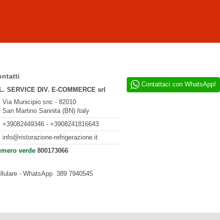
ntatti
Contattaci con WhatsApp!
L. SERVICE DIV. E-COMMERCE srl
Via Municipio snc - 82010
San Martino Sannita (BN) Italy
+39082449346 - +3908241816643
info@ristorazione-refrigerazione.it
mero verde
800173066
llulare - WhatsApp
389 7940545