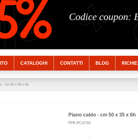
%
%
5%
Codice coupon:
ITO
CATALOGHI
CONTATTI
BLOG
RICHIE
o - cm 50 x 35 x 6h
Piano caldo - cm 50 x 35 x 6h
FFR-PC4750