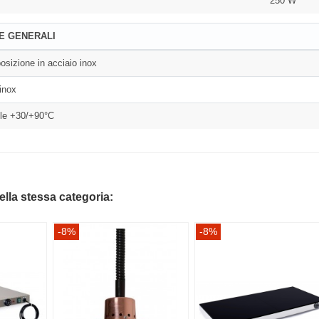
250 W
E GENERALI
osizione in acciaio inox
 inox
ile +30/+90°C
della stessa categoria:
-8%
-8%