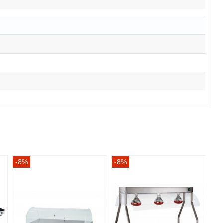
-8%
-8%
-8