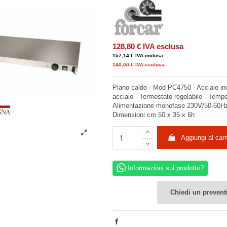
128,80 €
IVA esclusa
157,14 €
IVA inclusa
140,00 €
IVA esclusa
Piano caldo - Mod PC4750 - Acciaio ino
acciaio - Termostato regolabile - Temp
Alimentazione monofase 230V/50-60Hz
Dimensioni cm 50 x 35 x 6h
Aggiungi al carr
Informazioni sul prodotto?
Chiedi un prevent