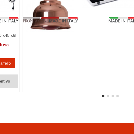
0 x45 x6h
clusa
arrello
entivo