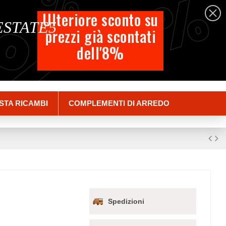
%
%
%
Italiano
Ulteriore sconto su
 ESTATE5
prezzi già scontati
Carrello
dell'8%
Empty
Accedi
STA RICAMBI
COMPLEMENTI DI ARREDO
Spedizioni