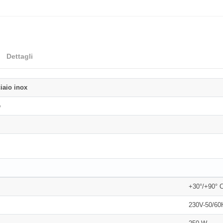
Dettagli
iaio inox
o
+30°/+90° 
230V-50/60