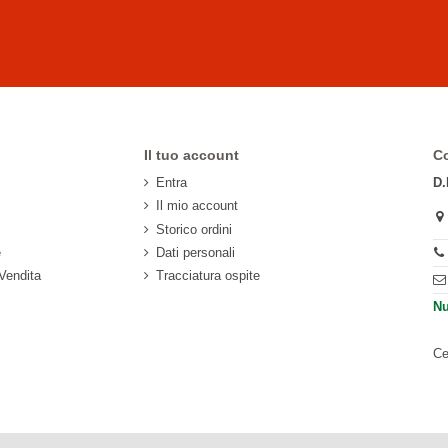
Il tuo account
Co
Entra
D.
Il mio account
Storico ordini
e
Dati personali
 Vendita
Tracciatura ospite
Nu
Ce