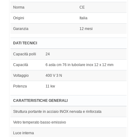
Norma
CE
Origini
Italia
Garanzia
12 mesi
DATI TECNICI
Capacità polli
24
Capacità
6 asta cm 76 in tubolare inox 12 x 12 mm
Voltaggio
400 V 3 N
Potenza
11 kw
CARATTERISTICHE GENERALI
Struttura portante in acciaio INOX nervata e rinforzata
Vetro temperato basso emissivo
Luce interna