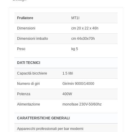
Frullatore
MT1I
Dimensioni
cm 20 x 22 x 46h
Dimensioni imballo
cm 44x30x70h
Peso
kg 5
DATI TECNICI
Capacità bicchiere
1.5 litri
Numero di giri
Gir/min 9000/14000
Potenza
400W
Alimentazione
monofase 230V-50/60hz
CARATTERISTICHE GENERALI
Apparecchi professionali per bar moderni