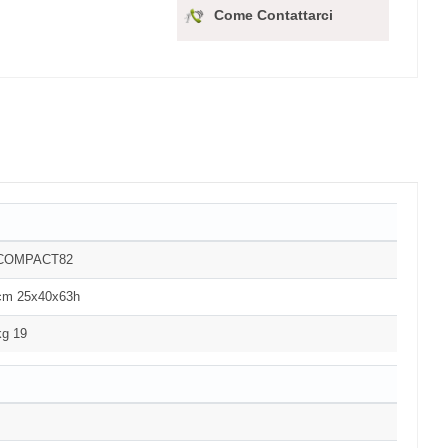
Come Contattarci
COMPACT82
cm 25x40x63h
kg 19