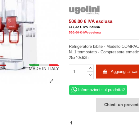
506,00 €
IVA esclusa
617,32 €
IVA inclusa
550,00 €
IVA esclusa
Refrigeratore bibite - Modello COMPACT8
N. 1 termostato - Compressore ermeti
25x40x63h
Aggiungi al carr
Informazioni sul prodotto?
Chiedi un prevent