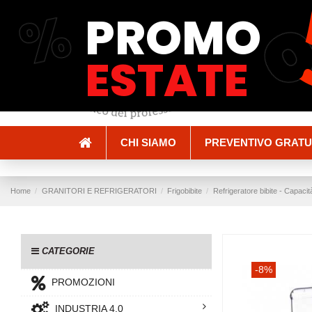
%
PROMO
Spedizioni e Consegne
Pagamenti
ESTATE
CHI SIAMO
PREVENTIVO GRATU
Home
GRANITORI E REFRIGERATORI
Frigobibite
Refrigeratore bibite - Capacit
CATEGORIE
-8%
PROMOZIONI
INDUSTRIA 4.0