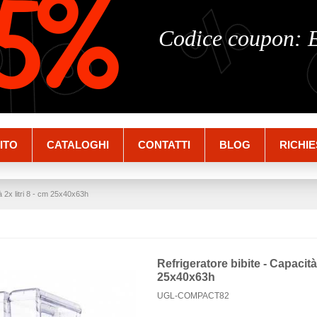
%
%
5%
Codice coupon:
ITO
CATALOGHI
CONTATTI
BLOG
RICHIE
à 2x litri 8 - cm 25x40x63h
Refrigeratore bibite - Capacità 
25x40x63h
UGL-COMPACT82