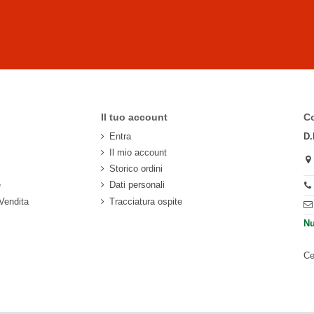
Il tuo account
Co
Entra
D.
Il mio account
Storico ordini
e
Dati personali
 Vendita
Tracciatura ospite
Nu
Ce