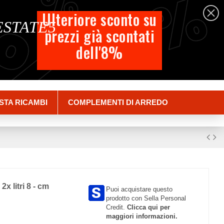
%
%
%
Italiano
Ulteriore sconto su
 ESTATE5
prezzi già scontati
Carrello
dell'8%
Empty
Accedi
STA RICAMBI
COMPLEMENTI DI ARREDO
2x litri 8 - cm
Puoi acquistare questo
prodotto con Sella Personal
Credit.
Clicca qui per
maggiori informazioni.