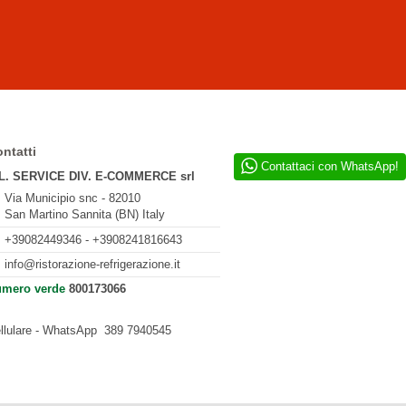
ntatti
Contattaci con WhatsApp!
L. SERVICE DIV. E-COMMERCE srl
Via Municipio snc - 82010
San Martino Sannita (BN) Italy
+39082449346 - +3908241816643
info@ristorazione-refrigerazione.it
mero verde
800173066
llulare - WhatsApp
389 7940545