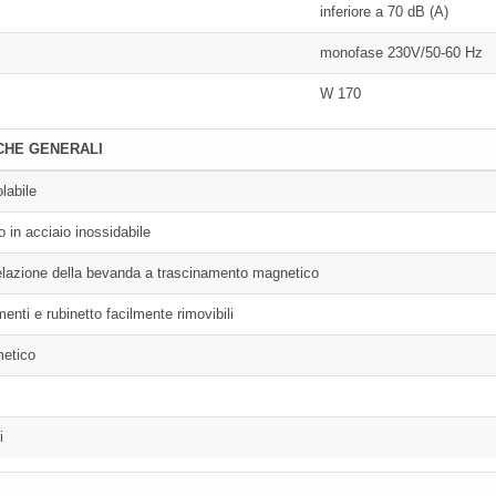
inferiore a 70 dB (A)
monofase 230V/50-60 Hz
W 170
CHE GENERALI
labile
in acciaio inossidabile
lazione della bevanda a trascinamento magnetico
menti e rubinetto facilmente rimovibili
etico
i