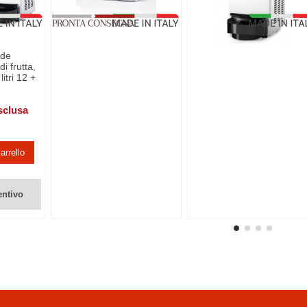
nde
di frutta,
litri 12 +
sclusa
arrello
entivo