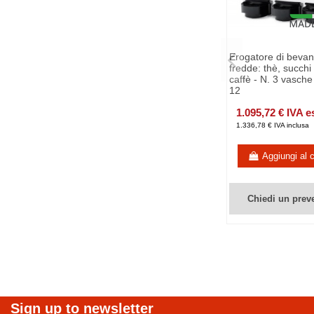
Erogatore di beva
fredde: thè, succhi 
caffè - N. 3 vasche 
12
1.095,72 € IVA e
1.336,78 € IVA inclusa
Aggiungi al c
Chiedi un prev
Sign up to newsletter