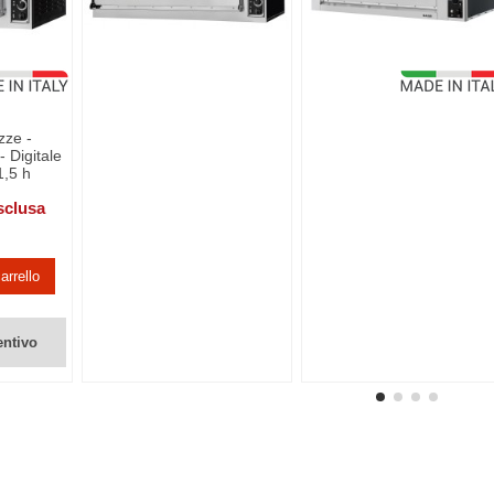
zze -
- Digitale
1,5 h
sclusa
arrello
entivo