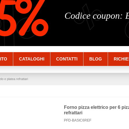
%
%
5%
Codice coupon:
ITO
CATALOGHI
CONTATTI
BLOG
RICHIE
lo e platea refrattari
Forno pizza elettrico per 6 piz
refrattari
PFD-BASIC6REF