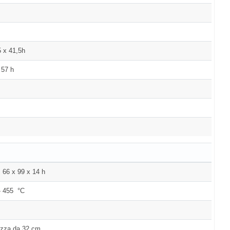
5 x 41,5h
 57 h
66 x 99 x 14 h
- 455 °C
izza da 32 cm