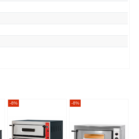
-8%
-8%
-8