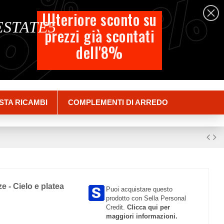
%
%
%
Italiano
Ulteriore sconto su
 ESTATE5
prezzi già scontati
Carrello
dell'8%
Empty
Accedi
STA RICAMBI
COMPLEMENTI DI ARREDO
ze - Cielo e platea
Puoi acquistare questo
prodotto con Sella Personal
Credit.
Clicca qui per
maggiori informazioni.