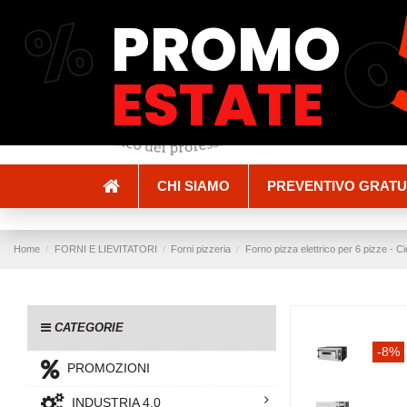
%
PROMO
Spedizioni e Consegne
Pagamenti
ESTATE
CHI SIAMO
PREVENTIVO GRATU
Home
FORNI E LIEVITATORI
Forni pizzeria
Forno pizza elettrico per 6 pizze - Cie
CATEGORIE
-8%
PROMOZIONI
INDUSTRIA 4.0