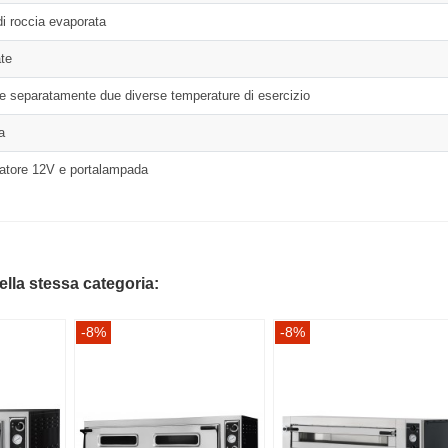
di roccia evaporata
te
re separatamente due diverse temperature di esercizio
a
matore 12V e portalampada
della stessa categoria:
-8%
-8%