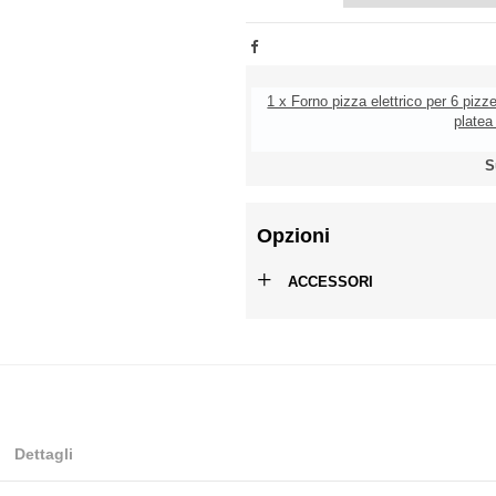
1 x Forno pizza elettrico per 6 pizze
platea 
S
Opzioni
+
ACCESSORI
Dettagli