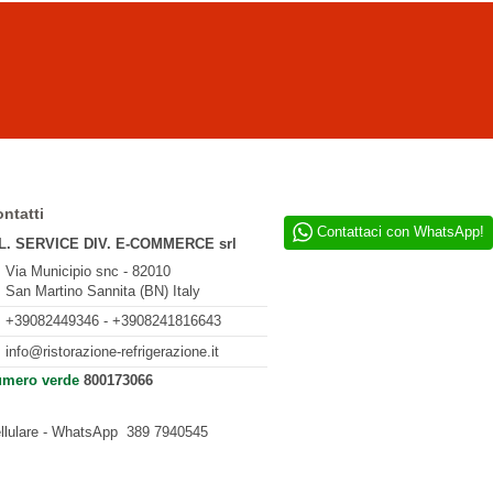
ntatti
Contattaci con WhatsApp!
L. SERVICE DIV. E-COMMERCE srl
Via Municipio snc - 82010
San Martino Sannita (BN) Italy
+39082449346 - +3908241816643
info@ristorazione-refrigerazione.it
mero verde
800173066
llulare - WhatsApp
389 7940545