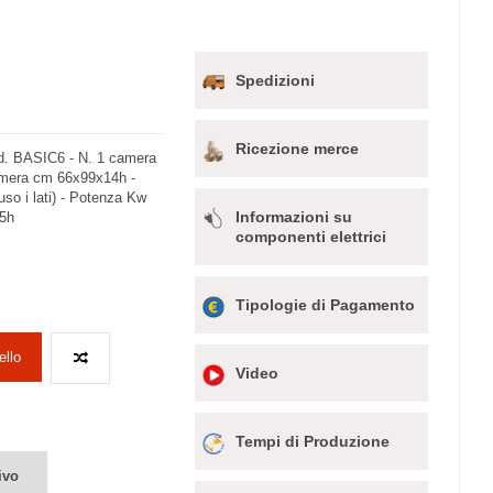
Spedizioni
Ricezione merce
od. BASIC6 - N. 1 camera
camera cm 66x99x14h -
luso i lati) - Potenza Kw
Informazioni su
,5h
componenti elettrici
Tipologie di Pagamento
ello
Video
Tempi di Produzione
ivo