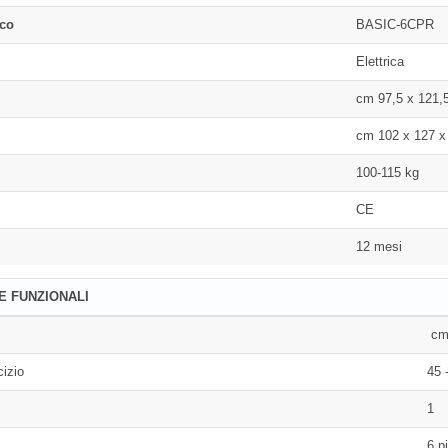
ico
BASIC-6CPR
Elettrica
cm 97,5 x 121,
cm 102 x 127 x
100-115 kg
CE
12 mesi
E FUNZIONALI
cm 
cizio
45 
1
6 p