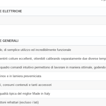
E ELETTRICHE
E GENERALI
o, di semplice utilizzo ed incredibilmente funzionale
ntirti cotture eccellenti, ottenibili calibrando separatamente due diverse tempe
il quadro comandi intuitivo permettono di lavorare in maniera ottimale, godendo
 inox e in lamiera preverniciata
ti, consumi contenuti e tanti accessori
qualità tipica del miglior Made in Italy
toni refrattari (escluso i lati)