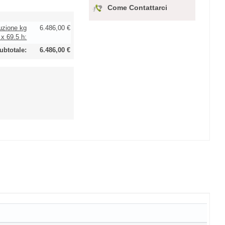
Come Contattarci
duzione kg
6.486,00 €
 x 69.5 h:
ubtotale:
6.486,00 €