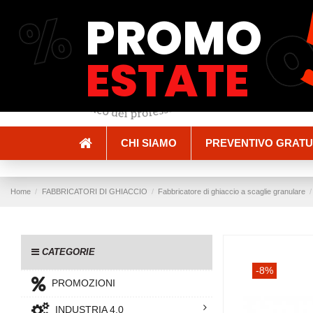
%
PROMO
Spedizioni e Consegne
Pagamenti
ESTATE
CHI SIAMO
PREVENTIVO GRATU
Home
FABBRICATORI DI GHIACCIO
Fabbricatore di ghiaccio a scaglie granulare
CATEGORIE
-8%
PROMOZIONI
INDUSTRIA 4.0