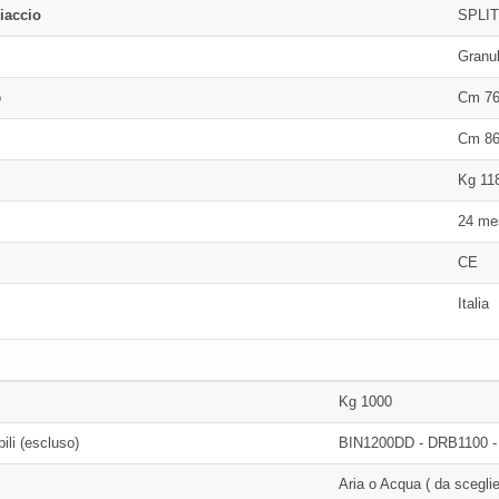
iaccio
SPLI
Granu
o
Cm 76
Cm 86
Kg 11
24 me
CE
Italia
Kg 1000
ili (escluso)
BIN1200DD - DRB1100 
Aria o Acqua ( da sceglie