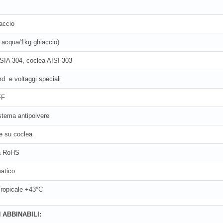
accio
lt acqua/1kg ghiaccio)
ISIA 304, coclea AISI 303
d e voltaggi speciali
FF
stema antipolvere
e su coclea
va RoHS
atico
Tropicale +43°C
 ABBINABILI: