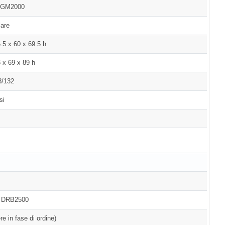
TGM2000
lare
.5 x 60 x 69.5 h
 x 69 x 89 h
8/132
si
- DRB2500
re in fase di ordine)