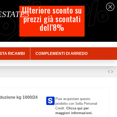
%
%
%
Italiano
Ulteriore sconto su
 ESTATE5
prezzi già scontati
Carrello
dell'8%
Empty
Accedi
STA RICAMBI
COMPLEMENTI DI ARREDO
oduzione kg 1000/24
Puoi acquistare questo
prodotto con Sella Personal
Credit.
Clicca qui per
maggiori informazioni.