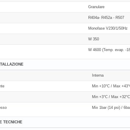
Granulare
R404a- R452a - R507
Monofase V230/1/50Hz
W 350
W 4600 (Temp. evap. -1
STALLAZIONE
Interna
nte
Min +10°C / Max +43
Min +3°C / Max +32°
esso
Mix 1bar (14 psi) / 6ba
E TECNICHE