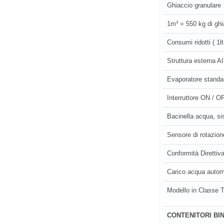
Ghiaccio granulare
1m³ = 550 kg di ghi
Consumi ridotti ( 1
Struttura esterna A
Evaporatore standar
Interruttore ON / O
Bacinella acqua, si
Sensore di rotazion
Conformità Diretti
Carico acqua autom
Modello in Classe 
CONTENITORI BIN