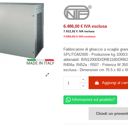
6.486,00 €
IVA esclusa
7.912,92 €
IVA inclusa
7.050,00 €
IVA esclusa
Fabbricatore di ghiaccio a scaglie gran
SPLITGM2000 - Produzione kg 1000/24 
abbinabili: BIN1200DD/DRB1100/DRB25
R404a- R452a - R507 - Potenza W 350 
esclusa - Dimensioni cm 76.5 x 60 x 6
Aggiungi al carr
Informazioni sul prodotto?
Chiedi un prevent