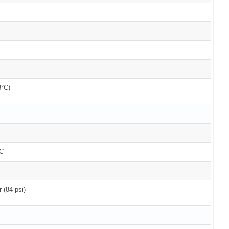
8°C)
°C
C
r (84 psi)