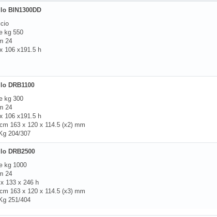
llo BIN1300DD
ccio
re kg 550
m 24
x 106 x191.5 h
llo DRB1100
re kg 300
m 24
x 106 x191.5 h
 cm 163 x 120 x 114.5 (x2) mm
 Kg 204/307
llo DRB2500
re kg 1000
m 24
x 133 x 246 h
 cm 163 x 120 x 114.5 (x3) mm
 Kg 251/404