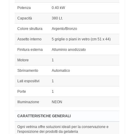
Potenza
0.40 kW
Capacità
380 Lt.
Colore struttura
Argento/Bronzo
Assetto interno
5 griglie o piani in vetro (cm 51 x 44)
Finitura esterna
Alluminio anodizzato
Motore
1
Sbrinamento
Automatico
Lati espositivi
1
Porte
1
Illuminazione
NEON
CARATTERISTICHE GENERALI
Ogni vetrina offre soluzioni ideali per la conservazione e
l'esposizione dei prodotti da gelateria