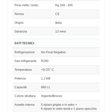
Peso netto / lordo
Kg 268 - 305
Norma
CE
Origini
Italia
Garanzia
12 mesi
DATI TECNICI
Refrigerazione
No-Frost Negativo
Gas refrigerante
R290
Temperatura
+5/-25° C
Potenza
1.2 kW
Capacità
880 Lt.
Colore struttura
Argento/Bronzo
Assetto interno
5 ripiani griglie o in vetro +
6 ripiani in vetro tondi e 1 piano specchio