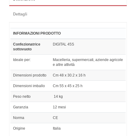
Dettagli
INFORMAZIONI PRODOTTO
Confezionatrice
DIGITAL 45S
sottovuoto
Ideale per:
Macelleria, supermercati, aziende agricole
e altre attività
Dimensioni prodotto
Cm 48 x 30.2 x 16 h
Dimensioni imballo
Cm 55 x 45 x 25 h
Peso netto
14 kg
Garanzia
12 mesi
Norma
CE
Origine
Italia