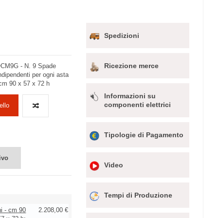
Spedizioni
Ricezione merce
CM9G - N. 9 Spade
ndipendenti per ogni asta
cm 90 x 57 x 72 h
Informazioni su
componenti elettrici
ello
Tipologie di Pagamento
ivo
Video
Tempi di Produzione
ni - cm 90
2.208,00 €