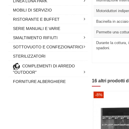
Illuminazione intern
LINEA LUNA PARK
MOBILI DI SERVIZIO
Motoriduttori indip
RISTORANTE E BUFFET
Bacinella in acciaio
SERIE MANUALI E VARIE
Permette una cottura
SMALTIMENTO RIFIUTI
Durante la cottura, 
SOTTOVUOTO E CONFEZIONATRICI
spadoni.
STERILIZZATORI
COMPLEMENTI DI ARREDO
"OUTDOOR"
16 altri prodotti 
FORNITURE ALBERGHIERE
-8%