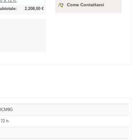
57 x 72 h:
Come Contattarci
ubtotale:
2.208,00 €
OCM9G
 72 h