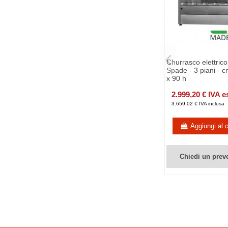
Churrasco elettrico
Spade - 3 piani - 
x 90 h
2.999,20 € IVA e
3.659,02 € IVA inclusa
Aggiungi al c
Chiedi un prev