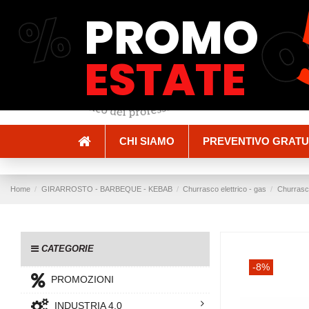
%
PROMO
Spedizioni e Consegne
Pagamenti
ESTATE
CHI SIAMO
PREVENTIVO GRATU
Home
GIRARROSTO - BARBEQUE - KEBAB
Churrasco elettrico - gas
Churrasco
CATEGORIE
-8%
PROMOZIONI
INDUSTRIA 4.0