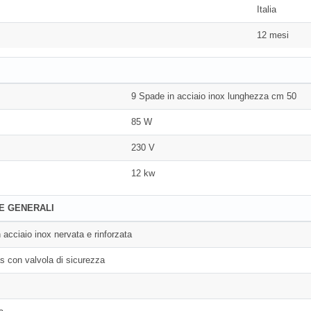
Italia
12 mesi
9 Spade in acciaio inox lunghezza cm 50
85 W
230 V
12 kw
E GENERALI
n acciaio inox nervata e rinforzata
as con valvola di sicurezza