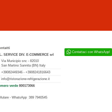
ntatti
Contattaci con WhatsApp!
L. SERVICE DIV. E-COMMERCE srl
Via Municipio snc - 82010
San Martino Sannita (BN) Italy
+39082449346 - +3908241816643
info@ristorazione-refrigerazione.it
mero verde
800173066
llulare - WhatsApp
389 7940545