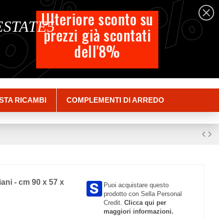
%
%
%
Italiano
Ulteriore sconto su
 ESTATE5
prezzi già scontati
Carrello
dell'8%
Empty
Accedi
STA RICAMBI
COMPLEMENTI DI ARREDO
ani - cm 90 x 57 x
Puoi acquistare questo
prodotto con Sella Personal
Credit.
Clicca qui per
maggiori informazioni.