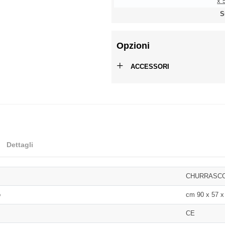
x 
S
Opzioni
+
ACCESSORI
Dettagli
CHURRASC
o
cm 90 x 57 x
CE