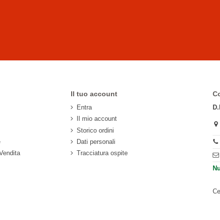
Il tuo account
Co
Entra
D.
Il mio account
Storico ordini
e
Dati personali
 Vendita
Tracciatura ospite
Nu
Ce