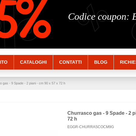
%
%
5%
Codice coupon:
ITO
CATALOGHI
CONTATTI
BLOG
RICHIE
 gas - 9 Spade - 2 piani - cm 90 x 57 x 72 h
Churrasco gas - 9 Spade - 2 pi
72 h
EGGR-CHURRASCOCM9G