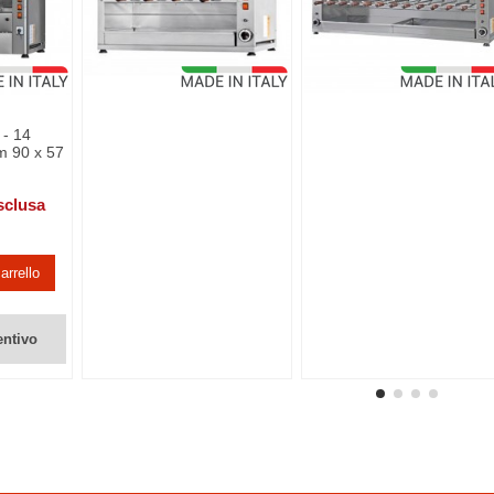
 - 14
cm 90 x 57
sclusa
arrello
entivo