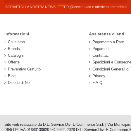
ISCRIVITI ALLA NOSTRA NEWSLETTER |Ricevi novità e offerte in anteprima!
Informazioni
Assistenza clienti
Chi siamo
Pagamento a Rate
Brands
Pagamenti
Cataloghi
Contattaci
Offerte
Spedizioni e Consegn
Preventivo Gratuito
Condizioni Generali di
Blog
Privacy
Dicono di Noi
F.A.Q
Sito web realizzato da D.L. Service Div. E-Commerce S.r.l. | Via Municip
(BN) | P. IVA 01680130620 | © 2022–2026 D.L. Service Div. E-Commerce S.r.l. |