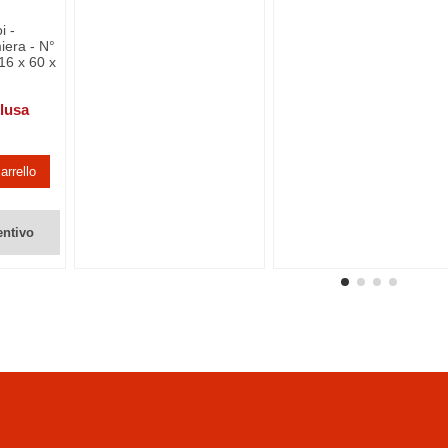
i -
miera - N°
16 x 60 x
clusa
arrello
entivo