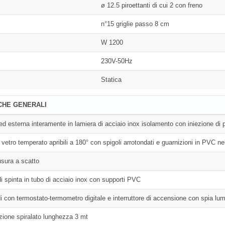
ø 12.5 piroettanti di cui 2 con freno
n°15 griglie passo 8 cm
W 1200
230V-50Hz
Statica
CHE GENERALI
 ed esterna interamente in lamiera di acciaio inox isolamento con iniezione di
vetro temperato apribili a 180° con spigoli arrotondati e guarnizioni in PVC nella
usura a scatto
 di spinta in tubo di acciaio inox con supporti PVC
 con termostato-termometro digitale e interruttore di accensione con spia lu
zione spiralato lunghezza 3 mt