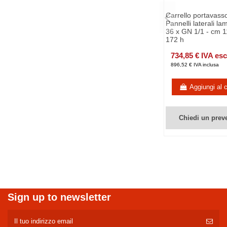
Carrello portavasso
Pannelli laterali la
36 x GN 1/1 - cm 1
172 h
734,85 € IVA es
896,52 € IVA inclusa
Aggiungi al c
Chiedi un prev
Sign up to newsletter