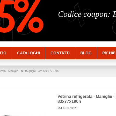
%
%
5%
Codice coupon:
ITO
CATALOGHI
CONTATTI
BLOG
RICHIE
gerata - Maniglie - N. 15 griglie - cm 83x77x190h
Vetrina refrigerata - Maniglie -
83x77x190h
M-LII-3370GS