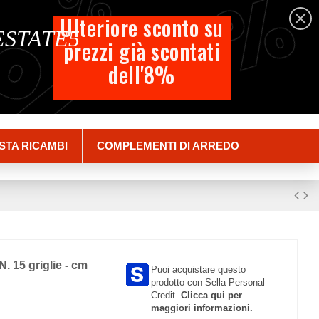
%
%
%
Italiano
Ulteriore sconto su
 ESTATE5
prezzi già scontati
Carrello
dell'8%
Empty
Accedi
STA RICAMBI
COMPLEMENTI DI ARREDO
 N. 15 griglie - cm
Puoi acquistare questo
prodotto con Sella Personal
Credit.
Clicca qui per
maggiori informazioni.