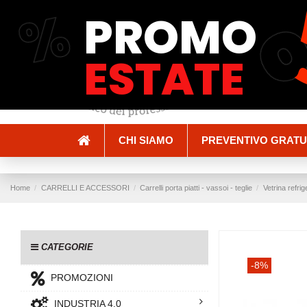
%
PROMO
Spedizioni e Consegne
Pagamenti
ESTATE
CHI SIAMO
PREVENTIVO GRATU
Home
CARRELLI E ACCESSORI
Carrelli porta piatti - vassoi - teglie
Vetrina refri
CATEGORIE
-8%
PROMOZIONI
INDUSTRIA 4.0