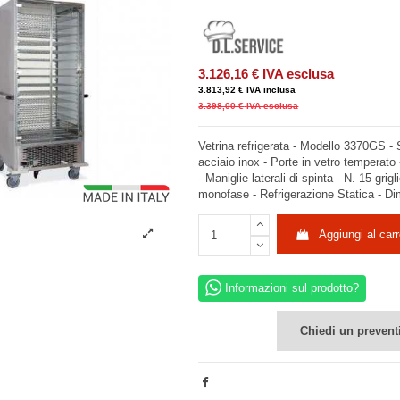
3.126,16 €
IVA esclusa
3.813,92 €
IVA inclusa
3.398,00 €
IVA esclusa
Vetrina refrigerata - Modello 3370GS - S
acciaio inox - Porte in vetro temperat
- Maniglie laterali di spinta - N. 15 grig
monofase - Refrigerazione Statica - 
Aggiungi al carr
Informazioni sul prodotto?
Chiedi un prevent