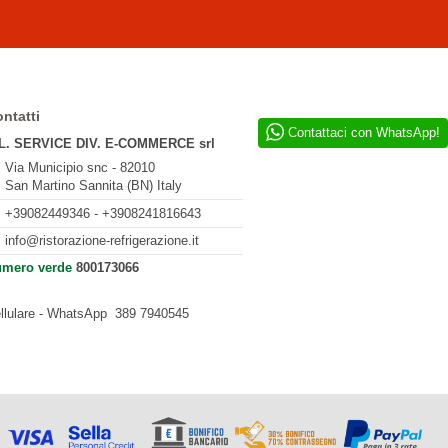
ntatti
Contattaci con WhatsApp!
L. SERVICE DIV. E-COMMERCE srl
Via Municipio snc - 82010
San Martino Sannita (BN) Italy
+39082449346 - +3908241816643
info@ristorazione-refrigerazione.it
mero verde
800173066
llulare - WhatsApp
389 7940545