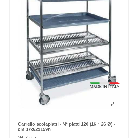
Carrello scolapiatti - N° piatti 120 (16 ÷ 26 Ø) -
cm 87x62x159h
M-LII-5016