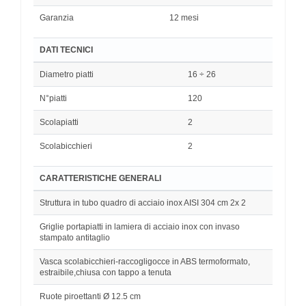
Garanzia
12 mesi
DATI TECNICI
Diametro piatti
16 ÷ 26
N°piatti
120
Scolapiatti
2
Scolabicchieri
2
CARATTERISTICHE GENERALI
Struttura in tubo quadro di acciaio inox AISI 304 cm 2x 2
Griglie portapiatti in lamiera di acciaio inox con invaso
stampato antitaglio
Vasca scolabicchieri-raccogligocce in ABS termoformato,
estraibile,chiusa con tappo a tenuta
Ruote piroettanti Ø 12.5 cm