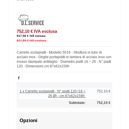
752,10 €
IVA esclusa
917,56 €
IVA inclusa
817,50 €
IVA esclusa
Carrello scolapiatti - Modello 5016 - Struttura in tubo di
acciaio inox - Griglie portapiatti in lamiera di acciaio inox con
invaso stampato antitaglio - Diametro piatti 16 ÷ 26 - N° piatti
120 - Dimensioni cm 87x62x159h
1 x Carrello scolapiatti - N° piatti 120 (16 ÷
752,10 €
26 Ø) - cm 87x62x159h:
Subtotale:
752,10 €
Opzioni