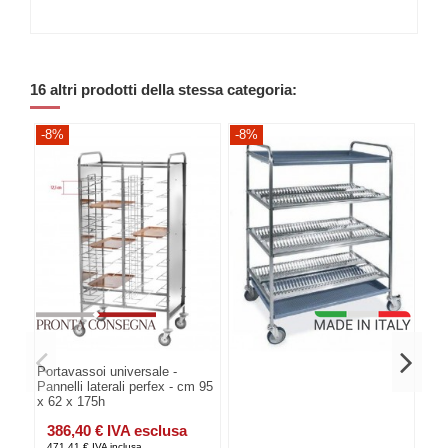
16 altri prodotti della stessa categoria:
-8%
-8%
-8
Portavassoi universale -
Pannelli laterali perfex - cm 95
x 62 x 175h
386,40 € IVA esclusa
471,41 € IVA inclusa