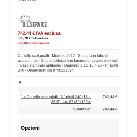
742,44 €
IVA esclusa
905,78 €
IVA inclusa
807,00 €
IVA esclusa
Carrello scolapiatti - Modello 5012 - Struttura in tubo di
acciaio inox - Griglie portapiatti in lamiera di acciaio inox con
invaso stampato antitaglio - Diametro piatti 16 ÷ 26 - N° piatti
240 - Dimensioni cm 87x62x159h
1 x Carrello scolapiatti - N° piatti 240 (16 ÷
742,44 €
26 Ø) - cm 87x62x159h:
Subtotale:
742,44 €
Opzioni