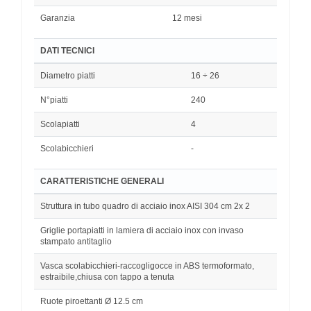
Garanzia
12 mesi
DATI TECNICI
Diametro piatti
16 ÷ 26
N°piatti
240
Scolapiatti
4
Scolabicchieri
-
CARATTERISTICHE GENERALI
Struttura in tubo quadro di acciaio inox AISI 304 cm 2x 2
Griglie portapiatti in lamiera di acciaio inox con invaso
stampato antitaglio
Vasca scolabicchieri-raccogligocce in ABS termoformato,
estraibile,chiusa con tappo a tenuta
Ruote piroettanti Ø 12.5 cm