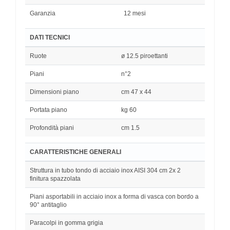
Garanzia
12 mesi
DATI TECNICI
Ruote
ø 12.5 piroettanti
Piani
n°2
Dimensioni piano
cm 47 x 44
Portata piano
kg 60
Profondità piani
cm 1.5
CARATTERISTICHE GENERALI
Struttura in tubo tondo di acciaio inox AISI 304 cm 2x 2
finitura spazzolata
Piani asportabili in acciaio inox a forma di vasca con bordo a
90° antitaglio
Paracolpi in gomma grigia