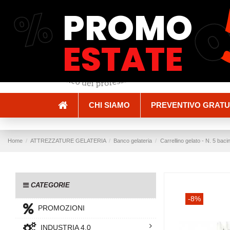
%
PROMO
Spedizioni e Consegne
Pagamenti
ESTATE
CHI SIAMO
PREVENTIVO GRATU
Home
ATTREZZATURE GELATERIA
Banco gelateria
Carrellino gelato - N. 5 baci
CATEGORIE
-8%
PROMOZIONI
INDUSTRIA 4.0