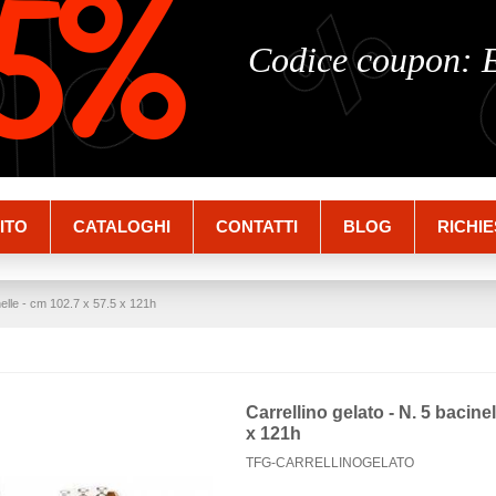
%
%
5%
Codice coupon:
ITO
CATALOGHI
CONTATTI
BLOG
RICHIE
nelle - cm 102.7 x 57.5 x 121h
Carrellino gelato - N. 5 bacine
x 121h
TFG-CARRELLINOGELATO