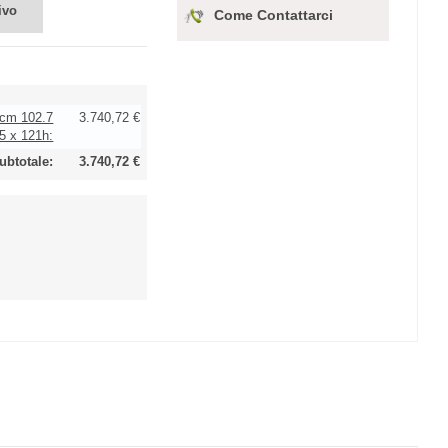
ivo
Come Contattarci
- cm 102.7
3.740,72 €
.5 x 121h:
ubtotale:
3.740,72 €