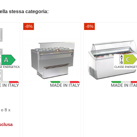
della stessa categoria:
-8%
-8%
 o 8 x
sclusa