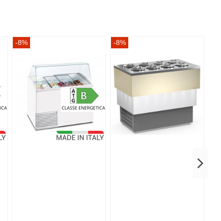
-8%
-8%
-8