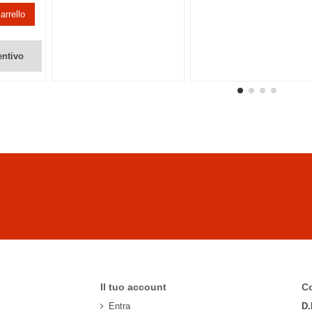
arrello
entivo
Il tuo account
Co
Entra
D.