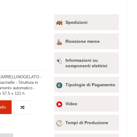
Spedizioni
Ricezione merce
Informazioni su
componenti elettrici
Mod.CARRELLINOGELATO -
acinelle - Struttura in
Tipologie di Pagamento
namento automatico -
x 57.5 x 121 h
Video
ello
Tempi di Produzione