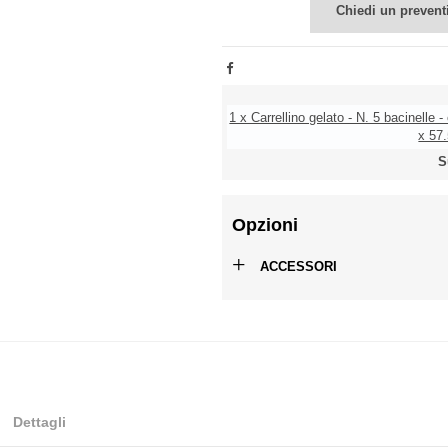
Chiedi un prevent
1 x Carrellino gelato - N. 5 bacinelle 
x 57
S
Opzioni
+
ACCESSORI
Dettagli