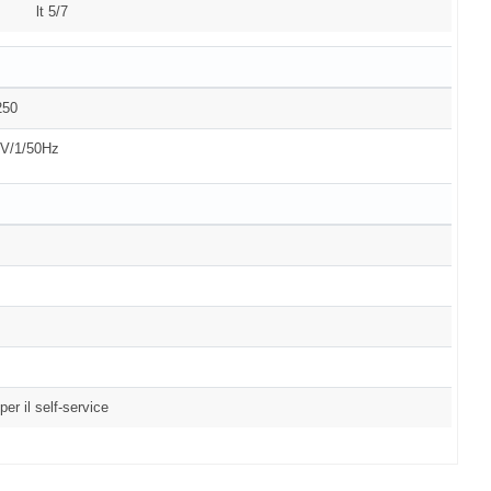
lt 5/7
250
V/1/50Hz
er il self-service