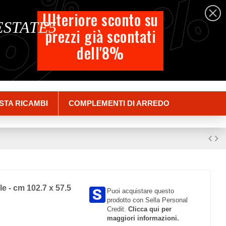
%
%
%
Italiano
Ulteriore sconto su
 ESTATE5
prezzi già scontati
Carrello
dell'8%
Empty
Accedi
STA RICAMBI
COMPLEMENTI DI ARREDO
lle - cm 102.7 x 57.5
Puoi acquistare questo
prodotto con Sella Personal
Credit.
Clicca qui per
maggiori informazioni.