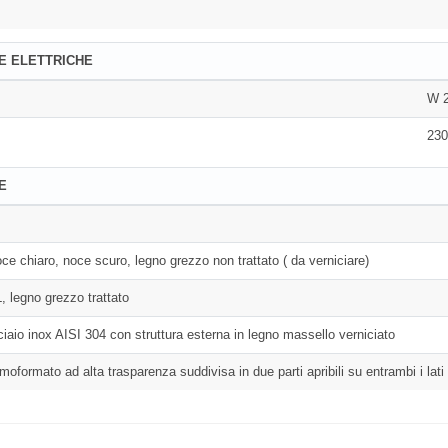
E ELETTRICHE
W 
230
E
noce chiaro, noce scuro, legno grezzo non trattato ( da verniciare)
, legno grezzo trattato
ciaio inox AISI 304 con struttura esterna in legno massello verniciato
ormato ad alta trasparenza suddivisa in due parti apribili su entrambi i lati p