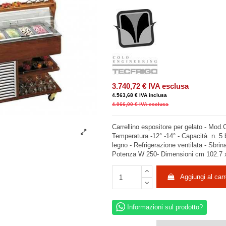
3.740,72 €
IVA esclusa
4.563,68 €
IVA inclusa
4.066,00 €
IVA esclusa
Carrellino espositore per gelato - 
Temperatura -12° -14° - Capacità n. 5 b
legno - Refrigerazione ventilata - Sbri
Potenza W 250- Dimensioni cm 102.7 
Aggiungi al carr
Informazioni sul prodotto?