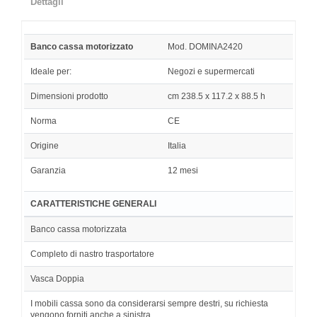
Dettagli
Banco cassa motorizzato
Mod. DOMINA2420
Ideale per:
Negozi e supermercati
Dimensioni prodotto
cm 238.5 x 117.2 x 88.5 h
Norma
CE
Origine
Italia
Garanzia
12 mesi
CARATTERISTICHE GENERALI
Banco cassa motorizzata
Completo di nastro trasportatore
Vasca Doppia
I mobili cassa sono da considerarsi sempre destri, su richiesta
vengono forniti anche a sinistra