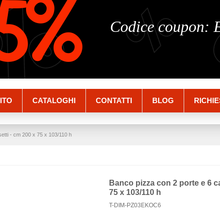
%
%
5%
Codice coupon:
ITO
CATALOGHI
CONTATTI
BLOG
RICHIE
etti - cm 200 x 75 x 103/110 h
Banco pizza con 2 porte e 6 ca
75 x 103/110 h
T-DIM-PZ03EKOC6