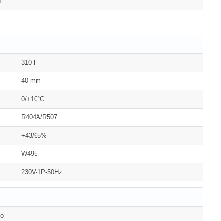
h
310 l
40 mm
0/+10°C
R404A/R507
+43/65%
W495
230V-1P-50Hz
to