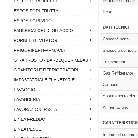
Dimensioni imballo
ESPOSITORI BUFFET
ESPOSITORI FRUTTA
Peso
ESPOSITORI VINO
DATI TECNICI
FABBRICATORI DI GHIACCIO
Capacità netta
FORNI E LIEVITATORI
FRIGORIFERI FARMACIA
Spessore dell’isol
GIRARROSTO - BARBEQUE - KEBAB
Temperatura
GRANITORI E REFRIGERATORI
Gas Refrigerante
IMPASTATRICI E PLANETARIE
Collaudo
LAVAGGIO
Assorbimento elettr
LAVANDERIA
Alimentazione
LAVORAZIONI PASTA
LINEA FREDDO
CARATTERISTICH
LINEA PESCE
Interno ed esterno 