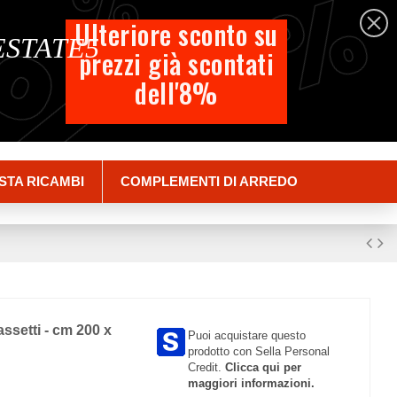
%
%
%
Italiano
Ulteriore sconto su
 ESTATE5
prezzi già scontati
Carrello
dell'8%
Empty
Accedi
STA RICAMBI
COMPLEMENTI DI ARREDO
ssetti - cm 200 x
Puoi acquistare questo
prodotto con Sella Personal
Credit.
Clicca qui per
maggiori informazioni.