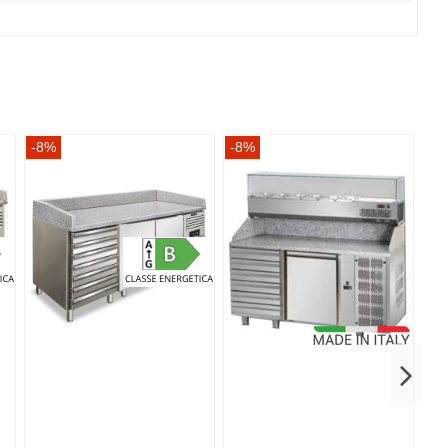
-8%
-8%
-8