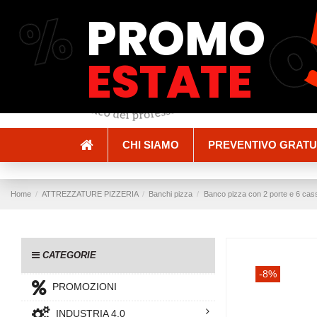
%
PROMO
Spedizioni e Consegne
Pagamenti
ESTATE
CHI SIAMO
PREVENTIVO GRATU
Home
ATTREZZATURE PIZZERIA
Banchi pizza
Banco pizza con 2 porte e 6 cass
CATEGORIE
-8%
PROMOZIONI
INDUSTRIA 4.0