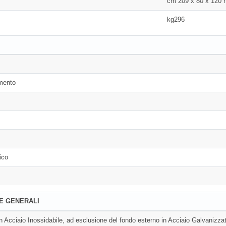
cm 209 x 80 x 120 
kg296
amento
ico
E GENERALI
in Acciaio Inossidabile, ad esclusione del fondo esterno in Acciaio Galvanizza