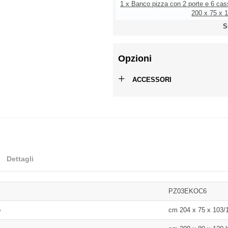
1 x Banco pizza con 2 porte e 6 cas
200 x 75 x 1
S
Opzioni
+
ACCESSORI
Dettagli
PZ03EKOC6
o
cm 204 x 75 x 103/