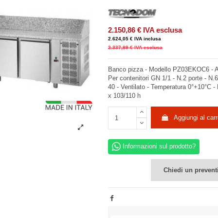
2.150,86 €
IVA esclusa
2.624,05 €
IVA inclusa
2.337,89 €
IVA esclusa
Banco pizza - Modello PZ03EKOC6 - Ac
Per contenitori GN 1/1 - N.2 porte - N.
40 - Ventilato - Temperatura 0°+10°C 
x 103/110 h
Aggiungi al carr
Informazioni sul prodotto?
Chiedi un prevent