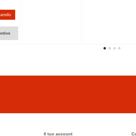
arrello
entivo
Il tuo account
Co