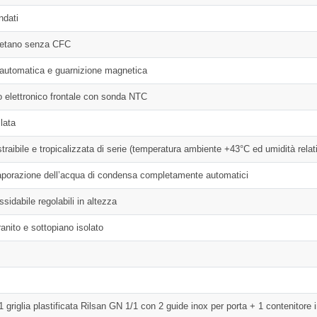
ndati
uretano senza CFC
 automatica e guarnizione magnetica
lo elettronico frontale con sonda NTC
lata
straibile e tropicalizzata di serie (temperatura ambiente +43°C ed umidità rela
porazione dell’acqua di condensa completamente automatici
ssidabile regolabili in altezza
ranito e sottopiano isolato
1 griglia plastificata Rilsan GN 1/1 con 2 guide inox per porta + 1 contenitore 