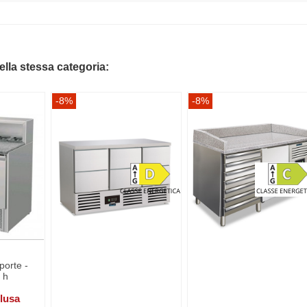
della stessa categoria:
-8%
-8%
porte -
 h
clusa