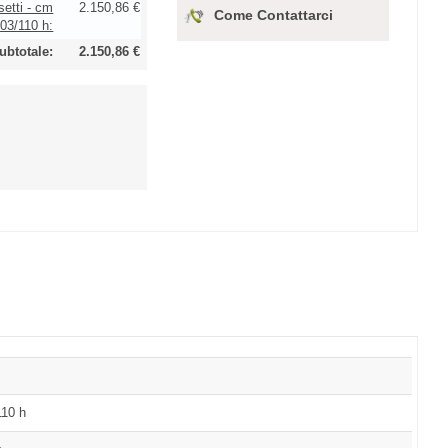
setti - cm
2.150,86 €
Come Contattarci
03/110 h:
ubtotale:
2.150,86 €
110 h