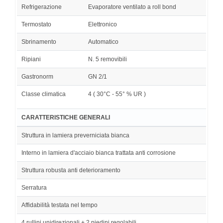
Refrigerazione
Evaporatore ventilato a roll bond
Termostato
Elettronico
Sbrinamento
Automatico
Ripiani
N. 5 removibili
Gastronorm
GN 2/1
Classe climatica
4 ( 30°C - 55° % UR )
CARATTERISTICHE GENERALI
Struttura in lamiera preverniciata bianca
Interno in lamiera d'acciaio bianca trattata anti corrosione
Struttura robusta anti deterioramento
Serratura
Affidabilità testata nel tempo
4 rullini unidirezionali + 2 piedini regolabili