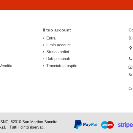
Il tuo account
Co
Entra
D.
Il mio account
Storico ordini
e
Dati personali
 Vendita
Tracciatura ospite
Nu
Ce
io SNC, 82010 San Martino Sannita
 Tutti i diritti riservati.