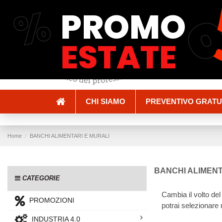
%
PROMO
Spedizioni e Consegne
Pagamenti
ESTATE
CHI SIAMO
PREVENTIVO GRATU
Home
BANCHI ALIMENTARI E MURALI
BANCHI ALIMENT
CATEGORIE
Cambia il volto del
PROMOZIONI
potrai selezionare m
INDUSTRIA 4.0