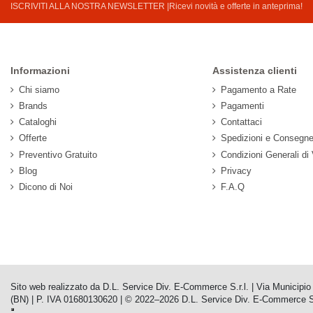
ISCRIVITI ALLA NOSTRA NEWSLETTER |Ricevi novità e offerte in anteprima!
Informazioni
Assistenza clienti
Chi siamo
Pagamento a Rate
Brands
Pagamenti
Cataloghi
Contattaci
Offerte
Spedizioni e Consegn
Preventivo Gratuito
Condizioni Generali di
Blog
Privacy
Dicono di Noi
F.A.Q
Sito web realizzato da D.L. Service Div. E-Commerce S.r.l. | Via Municip
(BN) | P. IVA 01680130620 | © 2022–2026 D.L. Service Div. E-Commerce S.r.l. |