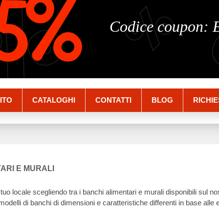
%
%
5%
Codice coupon:
ITO
CATALOGHI
CONTATTI
BLOG
RICHIE
ARI E MURALI
 tuo locale scegliendo tra i banchi alimentari e murali disponibili sul n
odelli di banchi di dimensioni e caratteristiche differenti in base alle e