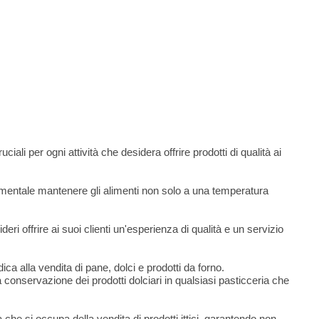
ciali per ogni attività che desidera offrire prodotti di qualità ai
damentale mantenere gli alimenti non solo a una temperatura
ri offrire ai suoi clienti un'esperienza di qualità e un servizio
ca alla vendita di pane, dolci e prodotti da forno.
onservazione dei prodotti dolciari in qualsiasi pasticceria che
he si occupa della vendita di prodotti ittici, garantendo non