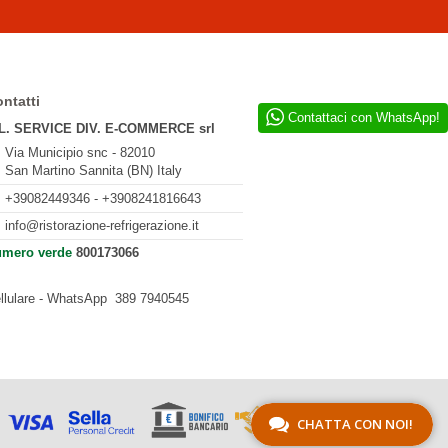
ntatti
Contattaci con WhatsApp!
L. SERVICE DIV. E-COMMERCE srl
Via Municipio snc - 82010
San Martino Sannita (BN) Italy
+39082449346 - +3908241816643
info@ristorazione-refrigerazione.it
mero verde
800173066
llulare - WhatsApp
389 7940545
CHATTA CON NOI!