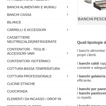
BANCHI ALIMENTARI E MURALI
BANCHI CASSA
BANCHI PESC
BILANCE
CARRELLI E ACCESSORI
CASSETTIERE
NEUTRE|CALDE|REFRIGERATE
Quali tipologie 
CONTENITORI - TEGLIE -
I banchi alimentari 
ACCESSORI VARI
propri clienti.
CONTENITORI ISOTERMICI
I
banchi caldi
rapp
costante e adeguata
COTTURA BASSA TEMPERATURA
I
banchi gelateria
COTTURA PROFESSIONALE
efficiente.
CUCINE ETNICHE
I
banchi per panet
CUOCIPIADA
I
banchi pasticcer
si rispetti.
ELEMENTI DA INCASSO / DROP IN
I
banchi pesce
pro