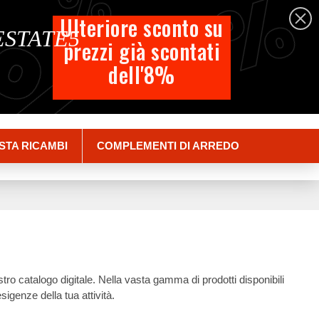
%
%
%
Italiano
Ulteriore sconto su
 ESTATE5
prezzi già scontati
Carrello
dell'8%
Empty
Accedi
STA RICAMBI
COMPLEMENTI DI ARREDO
ostro catalogo digitale. Nella vasta gamma di prodotti disponibili
sigenze della tua attività.